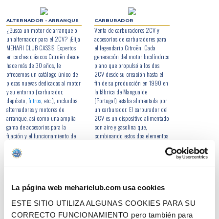
a las históricas máquinas-herramienta de la marca de los chevrones, este taller
perpetúa la tradición Citroën reacondicionando por completo cientos de motores
bicilíndricos al año. Es uno de los símbolos del saber hacer único de nuestros
ALTERNADOR - ARRANQUE
CARBURADOR
equipos de restauración, que se ha visto coronado por la certificación de nuestra
¿Busca un motor de arranque o
Venta de carburadores 2CV y
empresa como Empresa Patrimonio Vivo en 2019. Estos motores "nuevos" están
garantizados durante 6 meses con posibilidad de ampliar la garantía a 24 meses
un alternador para el 2CV? ¡Elija
accesorios de carburadores para
y todos llevan su número original en la placa remachada directamente en el
MEHARI CLUB CASSIS! Expertos
el legendario Citroën. Cada
bloque, cerca del motor de arranque. Se comercializan como intercambio
en coches clásicos Citroën desde
generación del motor bicilíndrico
estándar: es decir, hay que entregar un motor usado al 2CV Mehari Club Cassis a
hace más de 30 años, le
plano que propulsó a los dos
cambio de un motor nuevo. Se cobra un depósito en el momento del pedido,
ofrecemos un catálogo único de
2CV desde su creación hasta el
que se reembolsa íntegramente a la recepción del motor viejo.
La segunda alternativa a la compra de un motor reconstruido consiste en
piezas nuevas dedicadas al motor
fin de su producción en 1990 en
realizar uno mismo la renovación de su motor bicilíndrico. Este trabajo requiere
y su entorno (carburador,
la fábrica de Mangualde
cierta experiencia e incluso herramientas y equipos específicos. Para llevar a
depósito,
filtros
, etc.), incluidos
(Portugal) estaba alimentada por
cabo su proyecto de renovación, encontrará en esta sección una selección
alternadores y motores de
un carburador. El carburador del
inigualable de piezas de recambio nuevas o renovadas para restaurar o reparar
arranque, así como una amplia
2CV es un dispositivo alimentado
su motor 2CV.
gama de accesorios para la
con aire y gasolina que,
fijación y el funcionamiento de
combinando estos dos elementos
estos componentes: escobillas de
en una proporción muy precisa,
arranque, tiradores de arranque,
produce la mezcla de gases que
fusibles de alternador, correas de
se suministra al motor y le
alternador, portaescobillas
permite funcionar. Por ello, la
Ducellier, pies móviles y mucho
más mínima alteración en el
La página web mehariclub.com usa cookies
más.
equilibrio de la combinación
aire-gasolina producida por el
ESTE SITIO UTILIZA ALGUNAS COOKIES PARA SU
carburador provoca su mal
funcionamiento e interfiere, en
CORRECTO FUNCIONAMIENTO pero también para