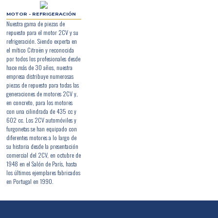
MOTOR - REFRIGERACIÓN
Nuestra gama de piezas de
repuesto para el motor 2CV y su
refrigeración. Siendo experta en
el mítico Citroën y reconocida
por todos los profesionales desde
hace más de 30 años, nuestra
empresa distribuye numerosas
piezas de repuesto para todas las
generaciones de motores 2CV y,
en concreto, para los motores
con una cilindrada de 435 cc y
602 cc. Los 2CV automóviles y
furgonetas se han equipado con
diferentes motores a lo largo de
su historia desde la presentación
comercial del 2CV, en octubre de
1948 en el Salón de París, hasta
los últimos ejemplares fabricados
en Portugal en 1990.