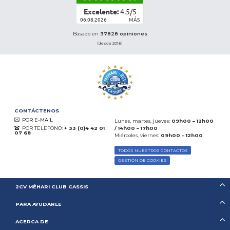
Excelente:
4.5
/
5
06.08.2026
MÁS
Basado en
37828 opiniones
(desde 2018)
CONTÁCTENOS
POR E-MAIL
Lunes, martes, jueves:
09h00 – 12h00
POR TELEFONO:
+ 33 (0)4 42 01
/ 14h00 – 17h00
07 68
Miércoles, viernes:
09h00 – 12h00
TODOS NUESTROS CONTACTOS
GESTIÓN DE COOKIES
2CV MÉHARI CLUB CASSIS
PARA AYUDARLE
ACERCA DE