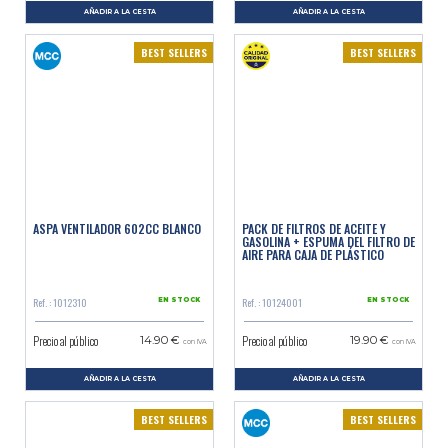
AÑADIR A LA CESTA
AÑADIR A LA CESTA
BEST SELLERS
BEST SELLERS
ASPA VENTILADOR 602CC BLANCO
PACK DE FILTROS DE ACEITE Y
GASOLINA + ESPUMA DEL FILTRO DE
AIRE PARA CAJA DE PLÁSTICO
Ref. : 1012310
Ref. : 10124001
EN STOCK
EN STOCK
Precio al público
Precio al público
14.90 €
19.90 €
con IVA
con IVA
AÑADIR A LA CESTA
AÑADIR A LA CESTA
BEST SELLERS
BEST SELLERS