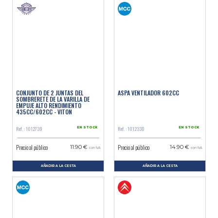
CONJUNTO DE 2 JUNTAS DEL
ASPA VENTILADOR 602CC
SOMBRERETE DE LA VARILLA DE
EMPUJE ALTO RENDIMIENTO
435CC/602CC - VITON
Ref. : 1012739
Ref. : 1012330
EN STOCK
EN STOCK
Precio al público
Precio al público
11.90 €
14.90 €
con IVA
con IVA
AÑADIR A LA CESTA
AÑADIR A LA CESTA