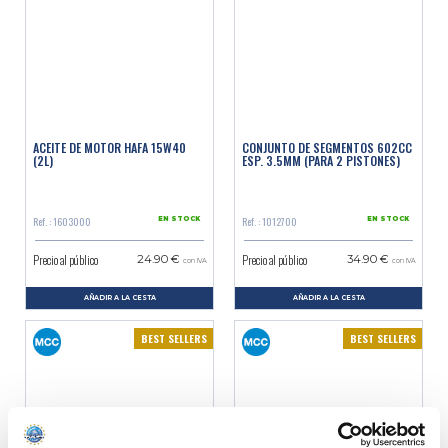
ACEITE DE MOTOR HAFA 15W40
CONJUNTO DE SEGMENTOS 602CC
(2L)
ESP. 3.5MM (PARA 2 PISTONES)
Ref. : 1603000
Ref. : 1012700
EN STOCK
EN STOCK
Precio al público
Precio al público
24.90 €
34.90 €
con IVA
con IVA
AÑADIR A LA CESTA
AÑADIR A LA CESTA
BEST SELLERS
BEST SELLERS