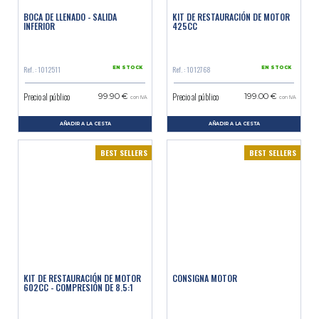
BOCA DE LLENADO - SALIDA
KIT DE RESTAURACIÓN DE MOTOR
INFERIOR
425CC
Ref. : 1012511
Ref. : 1012768
EN STOCK
EN STOCK
Precio al público
Precio al público
99.90 €
199.00 €
con IVA
con IVA
AÑADIR A LA CESTA
AÑADIR A LA CESTA
BEST SELLERS
BEST SELLERS
KIT DE RESTAURACIÓN DE MOTOR
CONSIGNA MOTOR
602CC - COMPRESIÓN DE 8.5:1