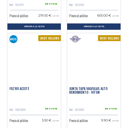
Ref. : 1012777
Ref. : 1012101
EN STOCK
Precio al público
Precio al público
219.00 €
600.00 €
con IVA
con IVA
AÑADIR A LA CESTA
AÑADIR A LA CESTA
BEST SELLERS
BEST SELLERS
FILTRO ACEITE
JUNTA TAPA VALVULAS ALTO
RENDIMIENTO - VITON
Ref. : 1603200
Ref. : 1012431
EN STOCK
EN STOCK
Precio al público
Precio al público
5.50 €
9.90 €
con IVA
con IVA