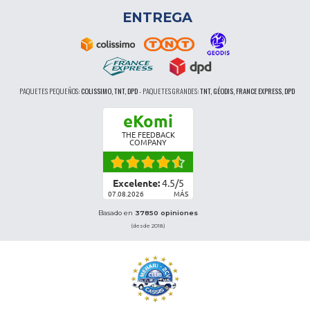
ENTREGA
PAQUETES PEQUEÑOS:
COLISSIMO, TNT, DPD
-
PAQUETES GRANDES:
TNT, GÉODIS, FRANCE EXPRESS, DPD
eKomi
THE FEEDBACK
COMPANY
Excelente:
4.5
/
5
07.08.2026
MÁS
Basado en
37850 opiniones
(desde 2018)