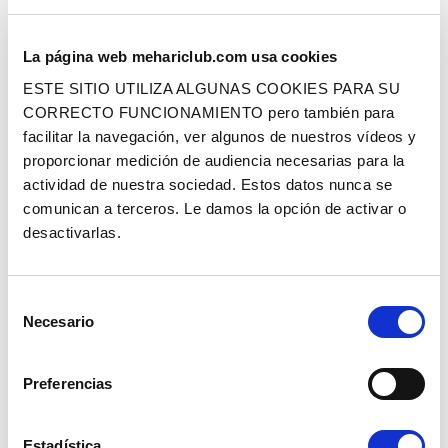
La página web mehariclub.com usa cookies
KIT DE REPARACIÓN DE BOCA DE
BOMBA ACEITE – 602CC
LLENADO DE METAL
ESTE SITIO UTILIZA ALGUNAS COOKIES PARA SU
CORRECTO FUNCIONAMIENTO pero también para
facilitar la navegación, ver algunos de nuestros vídeos y
Ref. : 1012515
Ref. : 1012540
EN STOCK
EN STOCK
proporcionar medición de audiencia necesarias para la
Precio al público
Precio al público
39.90 €
129.90 €
actividad de nuestra sociedad. Estos datos nunca se
con IVA
con IVA
comunican a terceros. Le damos la opción de activar o
AÑADIR A LA CESTA
AÑADIR A LA CESTA
desactivarlas.
BEST SELLERS
Selección
Necesario
de
consentimiento
Preferencias
KIT DE RESTAURACIÓN DE MOTOR
JUNTA TAPA VÁLVULAS - VITON
Estadística
435CC