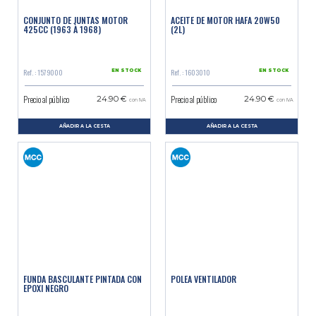
CONJUNTO DE JUNTAS MOTOR
ACEITE DE MOTOR HAFA 20W50
425CC (1963 À 1968)
(2L)
Ref. : 1579000
Ref. : 1603010
EN STOCK
EN STOCK
Precio al público
Precio al público
24.90 €
24.90 €
con IVA
con IVA
AÑADIR A LA CESTA
AÑADIR A LA CESTA
FUNDA BASCULANTE PINTADA CON
POLEA VENTILADOR
EPOXI NEGRO