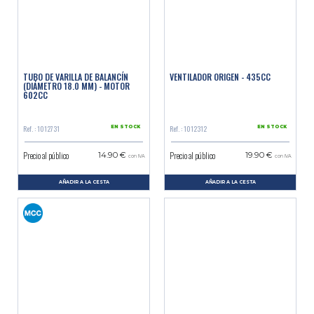
TUBO DE VARILLA DE BALANCÍN
VENTILADOR ORIGEN - 435CC
(DIÁMETRO 18.0 MM) - MOTOR
602CC
Ref. : 1012731
Ref. : 1012312
EN STOCK
EN STOCK
Precio al público
Precio al público
14.90 €
19.90 €
con IVA
con IVA
AÑADIR A LA CESTA
AÑADIR A LA CESTA