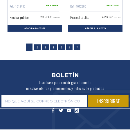
Ref. : 1012435
Ref. : 1012300
EN STOCK
EN STOCK
Precio al público
Precio al público
29.90 €
39.90 €
con IVA
con IVA
AÑADIR A LA CESTA
AÑADIR A LA CESTA
1
2
3
4
5
6
7
BOLETÍN
Inscríbase para recibir gratuitamente
nuestras ofertas promocionales y noticias de productos