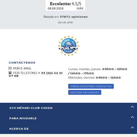
Excelente:
4.5
/
5
08.08.2026
MÁS
Basado en
37872 opiniones
(desde 2018)
CONTÁCTENOS
POR E-MAIL
Lunes, martes, jueves:
09h00 – 12h00
POR TELEFONO:
+ 33 (0)4 42 01
/ 14h00 – 17h00
07 68
Miércoles, viernes:
09h00 – 12h00
TODOS NUESTROS CONTACTOS
GESTIÓN DE COOKIES
2CV MÉHARI CLUB CASSIS
PARA AYUDARLE
ACERCA DE