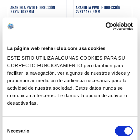
ARANDELA PIVOTE DIRECCIÓN
ARANDELA PIVOTE DIRECCIÓN
27X17.10X2MM
27X17.1X2,9MM
Ref. : 1005430
Ref. : 1005431
EN STOCK
EN STOCK
Precio al público
Precio al público
3.50 €
3.50 €
con IVA
con IVA
La página web mehariclub.com usa cookies
AÑADIR A LA CESTA
AÑADIR A LA CESTA
ESTE SITIO UTILIZA ALGUNAS COOKIES PARA SU
CORRECTO FUNCIONAMIENTO pero también para
facilitar la navegación, ver algunos de nuestros vídeos y
proporcionar medición de audiencia necesarias para la
actividad de nuestra sociedad. Estos datos nunca se
comunican a terceros. Le damos la opción de activar o
desactivarlas.
ARANDELA PIVOTE DIRECCIÓN
ARANDELA PIVOTE DIRECCIÓN
Selección
27X17.1X2,70MM
27X17.1X3,1MM
Necesario
de
consentimiento