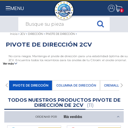
MENU
0
0
Inicio
>
2CV
>
DIRECCIÓN
>
PIVOTE DE DIRECCIÓN
>
PIVOTE DE DIRECCIÓN 2CV
No corra riesgos. Mantenga el pivote de dirección para una estabilidad óptima de su
2CV. Encuentra todos los recambios para los pivotes de tu Citroën: el pivote original,
Ver más
varios medelos de casquillos de cremallera con distintos diametros intériores, los
tapones del eje del pivote superiores e inferiores, numérosas arandelas, etc.
PIVOTE DE DIRECCIÓN
COLUMNA DE DIRECCIÓN
CREMALLERA
TODOS NUESTROS PRODUCTOS PIVOTE DE
DIRECCIÓN DE 2CV
(11)
ORDENAR POR