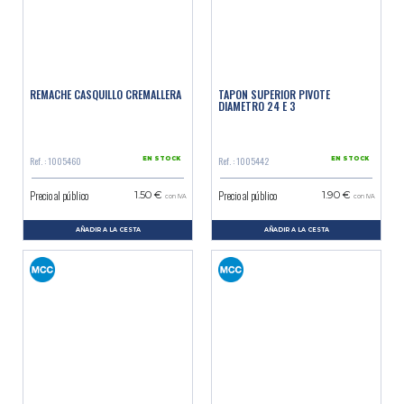
REMACHE CASQUILLO CREMALLERA
TAPON SUPERIOR PIVOTE
DIAMETRO 24 E 3
Ref. : 1005460
Ref. : 1005442
EN STOCK
EN STOCK
Precio al público
Precio al público
1.50 €
1.90 €
con IVA
con IVA
AÑADIR A LA CESTA
AÑADIR A LA CESTA