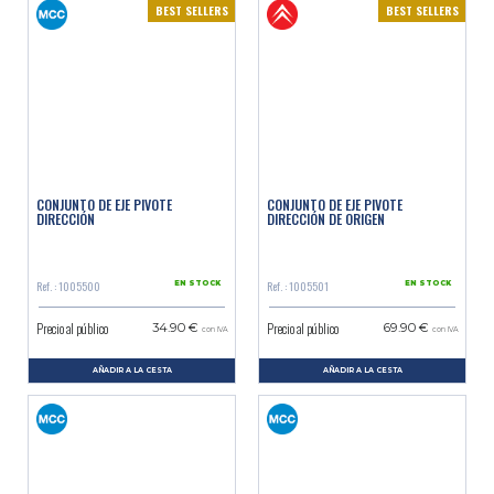
BEST SELLERS
BEST SELLERS
CONJUNTO DE EJE PIVOTE
CONJUNTO DE EJE PIVOTE
DIRECCIÓN
DIRECCIÓN DE ORIGEN
Ref. : 1005500
Ref. : 1005501
EN STOCK
EN STOCK
Precio al público
Precio al público
34.90 €
69.90 €
con IVA
con IVA
AÑADIR A LA CESTA
AÑADIR A LA CESTA