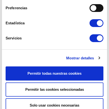
Ref. : 1005432
Ref. : 1005433
EN STOCK
EN STOCK
Preferencias
Precio al público
Precio al público
3.50 €
3.50 €
con IVA
con IVA
Estadística
AÑADIR A LA CESTA
AÑADIR A LA CESTA
Servicios
Mostrar detalles
Permitir todas nuestras cookies
ARANDELA PIVOTE DIRECCIÓN
TAPÓN INFERIOR EJE DEL PIVO
27X17.1X2,3
Permitir las cookies seleccionadas
Ref. : 1005436
Ref. : 1005440
EN STOCK
EN STOCK
Precio al público
Precio al público
3.50 €
3.50 €
con IVA
con IVA
Solo usar cookies necesarias