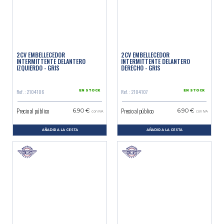
2CV EMBELLECEDOR
2CV EMBELLECEDOR
INTERMITTENTE DELANTERO
INTERMITTENTE DELANTERO
IZQUIERDO - GRIS
DERECHO - GRIS
Ref. : 2104106
Ref. : 2104107
EN STOCK
EN STOCK
Precio al público
Precio al público
6.90 €
6.90 €
con IVA
con IVA
AÑADIR A LA CESTA
AÑADIR A LA CESTA