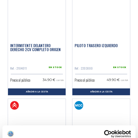
INTERMITENTE DELANTERO
PILOTO TRASERO IZQUIERDO
DERECHO 2CV COMPLETO ORIGEN
Ref. : 2104011
Ref. : 2203000
EN STOCK
EN STOCK
Precio al público
Precio al público
34.90 €
49.90 €
con IVA
con IVA
AÑADIR A LA CESTA
AÑADIR A LA CESTA