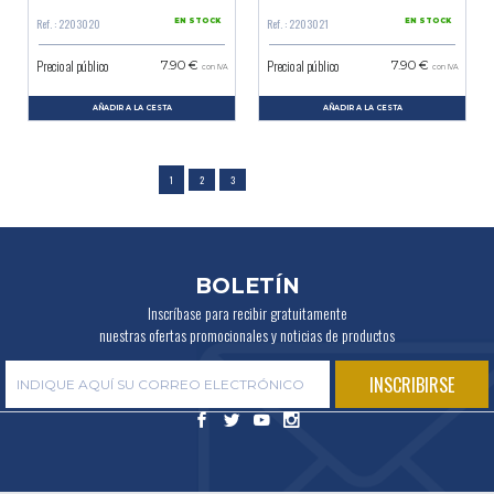
Ref. : 2203020
Ref. : 2203021
EN STOCK
EN STOCK
Precio al público
Precio al público
7.90 €
7.90 €
con IVA
con IVA
AÑADIR A LA CESTA
AÑADIR A LA CESTA
1
2
3
BOLETÍN
Inscríbase para recibir gratuitamente
nuestras ofertas promocionales y noticias de productos