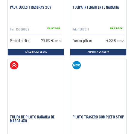
PACK LUCES TRASERAS 2CV
TULIPA INTERMITENTE NARANJA
Ref. : 15800002
Ref. : 1580071
EN STOCK
EN STOCK
Precio al público
Precio al público
79.90 €
4.50 €
con IVA
con IVA
AÑADIR A LA CESTA
AÑADIR A LA CESTA
TULIPA DE PILOTO NARANJA DE
PILOTO TRASERO COMPLETO STOP
MARCA AXO