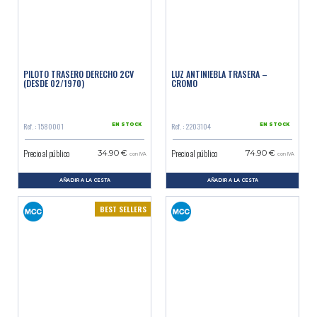
PILOTO TRASERO DERECHO 2CV
LUZ ANTINIEBLA TRASERA –
(DESDE 02/1970)
CROMO
Ref. : 1580001
Ref. : 2203104
EN STOCK
EN STOCK
Precio al público
Precio al público
34.90 €
74.90 €
con IVA
con IVA
AÑADIR A LA CESTA
AÑADIR A LA CESTA
BEST SELLERS