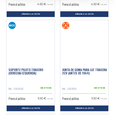
Precio al público
Precio al público
4.50 €
4.50 €
con IVA
con IVA
AÑADIR A LA CESTA
AÑADIR A LA CESTA
SOPORTE PILOTO TRASERO
JUNTA DE GOMA PARA LUZ TRASERA
(DERECHA/IZQUIERDA)
2CV (ANTES DE 1964)
Ref. : 2203030
Ref. : 2203051
EN STOCK
EN STOCK
Precio al público
Precio al público
5.50 €
5.50 €
con IVA
con IVA
AÑADIR A LA CESTA
AÑADIR A LA CESTA