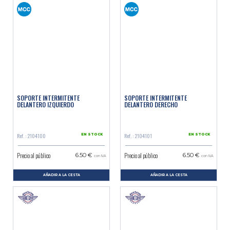
SOPORTE INTERMITENTE
SOPORTE INTERMITENTE
DELANTERO IZQUIERDO
DELANTERO DERECHO
Ref. : 2104100
Ref. : 2104101
EN STOCK
EN STOCK
Precio al público
Precio al público
6.50 €
6.50 €
con IVA
con IVA
AÑADIR A LA CESTA
AÑADIR A LA CESTA