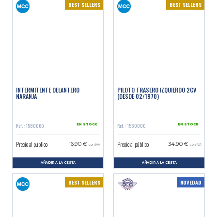
BEST SELLERS
BEST SELLERS
INTERMITENTE DELANTERO
PILOTO TRASERO IZQUIERDO 2CV
NARANJA
(DESDE 02/1970)
Ref. : 1580060
Ref. : 1580000
EN STOCK
EN STOCK
Precio al público
Precio al público
16.90 €
34.90 €
con IVA
con IVA
AÑADIR A LA CESTA
AÑADIR A LA CESTA
BEST SELLERS
NOVEDAD