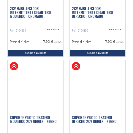
2CV EMBELLECEDOR
2CV EMBELLECEDOR
INTERMITTENTE DELANTERO
INTERMITTENTE DELANTERO
IZQUIERDO - CROMADO
DERECHO - CROMADO
Ref. : 2104104
Ref. : 2104105
EN STOCK
EN STOCK
Precio al público
Precio al público
7.90 €
7.90 €
con IVA
con IVA
AÑADIR A LA CESTA
AÑADIR A LA CESTA
SOPORTE PILOTO TRASERO
SOPORTE PILOTO TRASERO
IZQUIERDO 2CV ORIGEN - NEGRO
DERECHO 2CV ORIGEN - NEGRO