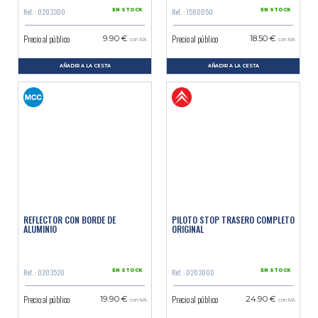
Ref. : 0203300
Ref. : 1580050
EN STOCK
EN STOCK
Precio al público
Precio al público
9.90 €
18.50 €
con IVA
con IVA
AÑADIR A LA CESTA
AÑADIR A LA CESTA
REFLECTOR CON BORDE DE
PILOTO STOP TRASERO COMPLETO
ALUMINIO
ORIGINAL
Ref. : 0203520
Ref. : 0203000
EN STOCK
EN STOCK
Precio al público
Precio al público
19.90 €
24.90 €
con IVA
con IVA