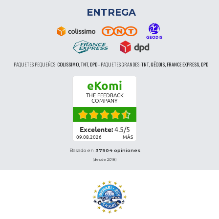
ENTREGA
PAQUETES PEQUEÑOS:
COLISSIMO, TNT, DPD
-
PAQUETES GRANDES:
TNT, GÉODIS, FRANCE EXPRESS, DPD
eKomi
THE FEEDBACK
COMPANY
Excelente:
4.5
/
5
09.08.2026
MÁS
Basado en
37904 opiniones
(desde 2018)