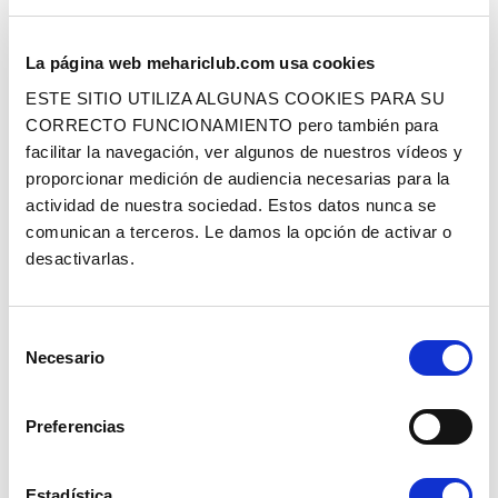
La página web mehariclub.com usa cookies
SOPORTE MÓVIL ANTINIEBLA
EMBELLECEDOR INTERMITENTE
TRASERO 2CV ORIGEN
DELANTERO IZQUIERDO
ESTE SITIO UTILIZA ALGUNAS COOKIES PARA SU
CORRECTO FUNCIONAMIENTO pero también para
facilitar la navegación, ver algunos de nuestros vídeos y
Ref. : 2203101
Ref. : 2104102
EN STOCK
EN STOCK
proporcionar medición de audiencia necesarias para la
Precio al público
Precio al público
1.90 €
3.90 €
actividad de nuestra sociedad. Estos datos nunca se
con IVA
con IVA
comunican a terceros. Le damos la opción de activar o
AÑADIR A LA CESTA
AÑADIR A LA CESTA
desactivarlas.
Selección
Necesario
de
consentimiento
Preferencias
EMBELLECEDOR INTERMITENTE
TULIPA STOP ROJA
Estadística
DELANTERO DERECHO