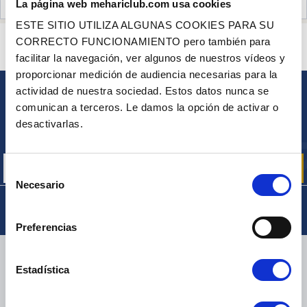
La página web mehariclub.com usa cookies
OPINIONES DE CLIENTES (41)
ESTE SITIO UTILIZA ALGUNAS COOKIES PARA SU
¿ALGUNA PREGUNTA? ¿NECESITA AYUDA?
CORRECTO FUNCIONAMIENTO pero también para
PÓNGASE EN CONTACTO CON NOSOTROS
facilitar la navegación, ver algunos de nuestros vídeos y
proporcionar medición de audiencia necesarias para la
actividad de nuestra sociedad. Estos datos nunca se
BOLETÍN
comunican a terceros. Le damos la opción de activar o
Inscríbase para recibir gratuitamente
desactivarlas.
nuestras ofertas promocionales y noticias de productos
Selección
Necesario
de
consentimiento
Preferencias
ENTREGA
Estadística