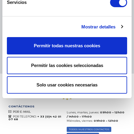
Servicios
PAQUETES PEQUEÑOS:
COLISSIMO, TNT, DPD
-
PAQUETES GRANDES:
TNT, GÉODIS, FRANCE EXPRESS, DPD
eKomi
Mostrar detalles
THE FEEDBACK
COMPANY
Permitir todas nuestras cookies
Excelente:
4.5
/
5
08.08.2026
MÁS
Basado en
37872 opiniones
Permitir las cookies seleccionadas
(desde 2018)
Solo usar cookies necesarias
CONTÁCTENOS
POR E-MAIL
Lunes, martes, jueves:
09h00 – 12h00
POR TELEFONO:
+ 33 (0)4 42 01
/ 14h00 – 17h00
07 68
Miércoles, viernes:
09h00 – 12h00
TODOS NUESTROS CONTACTOS