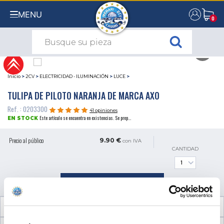
MENU
0
0
Inicio
>
2CV
>
ELECTRICIDAD - ILUMINACIÓN
>
LUCE
>
TULIPA DE PILOTO NARANJA DE MARCA AXO
Ref. : 0203300
41 opiniones
Este artículo se encuentra en existencias. Se prep...
EN STOCK
Precio al público
9.90 €
con IVA
CANTIDAD
AÑADIR A LA CESTA
INFORMACIÓN TÉCNICA