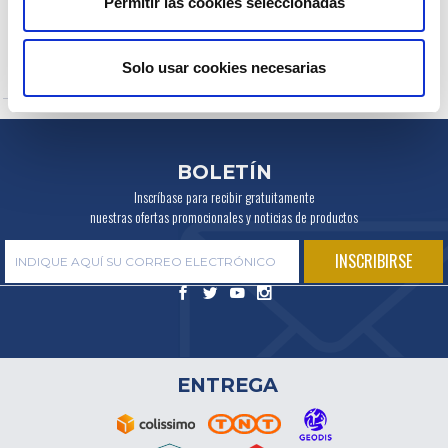
Permitir las cookies seleccionadas
técnico. También enumera los
Interruptor de arranque
para los
números de pieza para cada
contactores de arranque
vehículo (2CV, Mehari, Dyane).
(comutador con llave, caja de
contacto antirrobo,
Solo usar cookies necesarias
cortacircuitos, etc.).
BOLETÍN
Inscríbase para recibir gratuitamente
nuestras ofertas promocionales y noticias de productos
ENTREGA