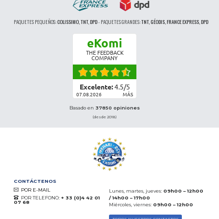
PAQUETES PEQUEÑOS:
COLISSIMO, TNT, DPD
-
PAQUETES GRANDES:
TNT, GÉODIS, FRANCE EXPRESS, DPD
eKomi
THE FEEDBACK
COMPANY
Excelente:
4.5
/
5
07.08.2026
MÁS
Basado en
37850 opiniones
(desde 2018)
CONTÁCTENOS
POR E-MAIL
Lunes, martes, jueves:
09h00 – 12h00
POR TELEFONO:
+ 33 (0)4 42 01
/ 14h00 – 17h00
07 68
Miércoles, viernes:
09h00 – 12h00
TODOS NUESTROS CONTACTOS