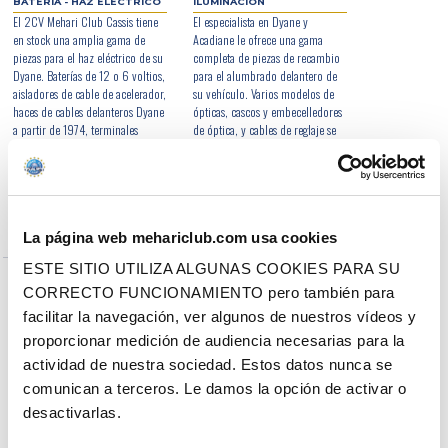
BATERÍA - HAZ ELÉCTRICO
ILUMINACIÓN
El 2CV Mehari Club Cassis tiene
El especialista en Dyane y
en stock una amplia gama de
Acadiane le ofrece una gama
piezas para el haz eléctrico de su
completa de piezas de recambio
Dyane. Baterías de 12 o 6 voltios,
para el alumbrado delantero de
aisladores de cable de acelerador,
su vehículo. Varios modelos de
haces de cables delanteros Dyane
ópticas, cascos y embecelledores
a partir de 1974, terminales
de óptica, y cables de reglaje se
múltiples de haces de cables,
enumeran en nuestro sitio,
soportes o tirantes de fijación de
dependiendo del año del modelo
la batería y reguladores de batería
de su Acadiane o Dyane.
de 12 V son sólo algunas de las
referencias Dyane disponibles en
nuestro sitio web.
La página web mehariclub.com usa cookies
ESTE SITIO UTILIZA ALGUNAS COOKIES PARA SU
CORRECTO FUNCIONAMIENTO pero también para
LUCE
BOMBILLA - FUSIBLE
facilitar la navegación, ver algunos de nuestros vídeos y
Las luces de señalización del
Elija 2CV MEHARI CLUB CASSIS
proporcionar medición de audiencia necesarias para la
Dyane se refieren a la
para bombillas y fusibles Dyane.
iluminación trasera del vehículo.
bombillas de diferentes tamaños
actividad de nuestra sociedad. Estos datos nunca se
Intermitentes, faros antiniebla y
y colores disponibles: bombillas
comunican a terceros. Le damos la opción de activar o
luces de marcha atrás están en
de 6V y 12V, bombillas de
faros,
desactivarlas.
stock en el sitio web del 2CV
bombillas de códigos, bombillas
Mehari Club Cassis. También
halógenas o LED, bombillas