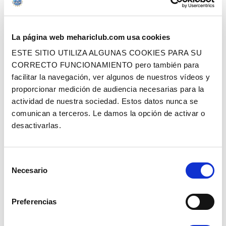
Ref. : 1530450
Ref. : 1530270
EN STOCK
EN STOCK
Precio al público
Precio al público
24.90 €
29.90 €
con IVA
con IVA
La página web mehariclub.com usa cookies
AÑADIR A LA CESTA
AÑADIR A LA CESTA
ESTE SITIO UTILIZA ALGUNAS COOKIES PARA SU
CORRECTO FUNCIONAMIENTO pero también para
facilitar la navegación, ver algunos de nuestros vídeos y
proporcionar medición de audiencia necesarias para la
actividad de nuestra sociedad. Estos datos nunca se
comunican a terceros. Le damos la opción de activar o
desactivarlas.
PLACA DE MATRÍCULA TRASERA
CHAPA MATRICULACIÓN (ATRÁS
Selección
RECTANGULAR (520 X 120 MM)
CUADRADA)
Necesario
de
consentimiento
Ref. : 1530300
Ref. : 1530310
EN STOCK
EN STOCK
Preferencias
Precio al público
Precio al público
29.90 €
29.90 €
con IVA
con IVA