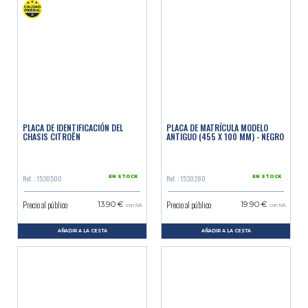
PLACA DE IDENTIFICACIÓN DEL
PLACA DE MATRÍCULA MODELO
CHASIS CITROËN
ANTIGUO (455 X 100 MM) - NEGRO
Ref. : 1530500
Ref. : 1530280
EN STOCK
EN STOCK
Precio al público
Precio al público
13.90 €
19.90 €
con IVA
con IVA
AÑADIR A LA CESTA
AÑADIR A LA CESTA