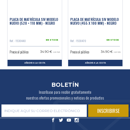
PLACA DE MATRÍCULA SIV MODELO
PLACA DE MATRÍCULA SIV MODELO
NUEVO (520 × 110 MM) - NEGRO
NUEVO (455 X 100 MM) - NEGRO
Ref. : 1530440
Ref. : 1530470
EN STOCK
EN STOCK
Precio al público
Precio al público
34.90 €
34.90 €
con IVA
con IVA
AÑADIR A LA CESTA
AÑADIR A LA CESTA
BOLETÍN
Inscríbase para recibir gratuitamente
nuestras ofertas promocionales y noticias de productos