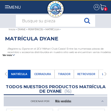
MENU
0
0
Inicio
>
DYANE
>
PERIFÉRICOS
>
MATRÍCULA
>
MATRÍCULA DYANE
¡Registre su Dyane en el 2CV Méhari Club Cassis! Entre las numerosas piezas de
recambio y accesorios distribuidos en nuestro sitio web se encuentran varios modelos
Ver más
de chapas de matrícula. Desde matrículas negras para matricular un Dyane de
época hasta matrículas europeas de última generación.
MATRÍCULA
CERRADURA
TIRADOR
RETROVISOR
LIMPI
TODOS NUESTROS PRODUCTOS MATRÍCULA
DE DYANE
(16)
ORDENAR POR