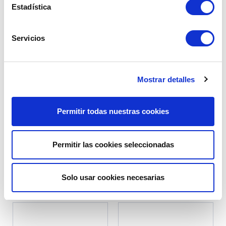
Estadística
AÑADIR A LA CESTA
AÑADIR A LA CESTA
Servicios
Mostrar detalles
Permitir todas nuestras cookies
CHAPA MATRICULACIÓN
PLACA DE MATRÍCULA SIV
(DELANTERA)
DELANTERA (520 X 110 MM,
LOGOTIPO 13)
Permitir las cookies seleccionadas
Ref. : 1530320
Ref. : 1530400
EN STOCK
EN STOCK
Precio al público
Precio al público
29.90 €
29.90 €
con IVA
con IVA
Solo usar cookies necesarias
AÑADIR A LA CESTA
AÑADIR A LA CESTA