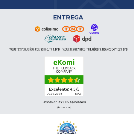
ENTREGA
PAQUETES PEQUEÑOS:
COLISSIMO, TNT, DPD
-
PAQUETES GRANDES:
TNT, GÉODIS, FRANCE EXPRESS, DPD
eKomi
THE FEEDBACK
COMPANY
Excelente:
4.5
/
5
09.08.2026
MÁS
Basado en
37904 opiniones
(desde 2018)