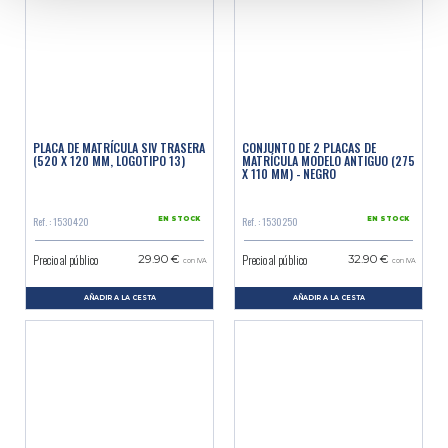
PLACA DE MATRÍCULA SIV TRASERA
CONJUNTO DE 2 PLACAS DE
(520 X 120 MM, LOGOTIPO 13)
MATRÍCULA MODELO ANTIGUO (275
X 110 MM) - NEGRO
Ref. : 1530420
Ref. : 1530250
EN STOCK
EN STOCK
Precio al público
Precio al público
29.90 €
32.90 €
con IVA
con IVA
AÑADIR A LA CESTA
AÑADIR A LA CESTA