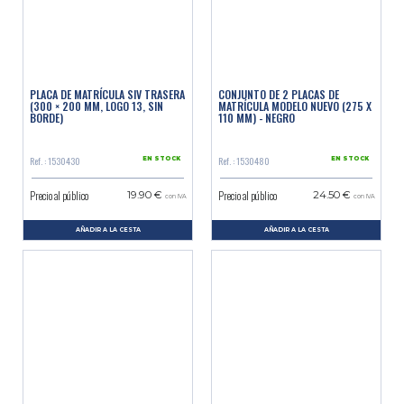
PLACA DE MATRÍCULA SIV TRASERA
CONJUNTO DE 2 PLACAS DE
(300 × 200 MM, LOGO 13, SIN
MATRÍCULA MODELO NUEVO (275 X
BORDE)
110 MM) - NEGRO
Ref. : 1530430
Ref. : 1530480
EN STOCK
EN STOCK
Precio al público
Precio al público
19.90 €
24.50 €
con IVA
con IVA
AÑADIR A LA CESTA
AÑADIR A LA CESTA