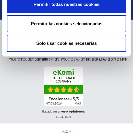
Permitir todas nuestras cookies
Permitir las cookies seleccionadas
ENTREGA
Solo usar cookies necesarias
PAQUETES PEQUEÑOS:
COLISSIMO, TNT, DPD
-
PAQUETES GRANDES:
TNT, GÉODIS, FRANCE EXPRESS, DPD
eKomi
THE FEEDBACK
COMPANY
Excelente:
4.5
/
5
07.08.2026
MÁS
Basado en
37850 opiniones
(desde 2018)