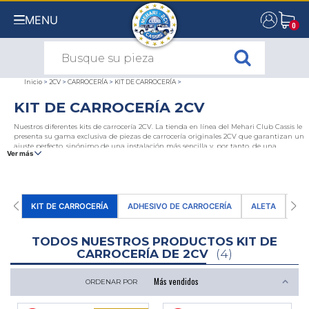
MENU
0
0
Inicio
>
2CV
>
CARROCERÍA
>
KIT DE CARROCERÍA
>
KIT DE CARROCERÍA 2CV
Nuestros diferentes kits de carrocería 2CV. La tienda en línea del Mehari Club Cassis le
presenta su gama exclusiva de piezas de carrocería originales 2CV que garantizan un
ajuste perfecto, sinónimo de una instalación más sencilla y, por tanto, de una
Ver más
reducción del tiempo de intervención. Si confía su montaje a un taller, este ahorro de
tiempo se traduce inmediatamente en un ahorro económico.
El hecho de que estén etiquetadas como piezas originales también contribuye al
valor del vehículo y hace que estas carrocerías sean muy populares entre los
coleccionistas de 2CV. Encuentre nuestras torres de carrocería completas, nuestros
KIT DE CARROCERÍA
ADHESIVO DE CARROCERÍA
ALETA
CA
kits de carrocería delantera o trasera, nuestros packs de tarimas originales. Todas
nuestras piezas también están disponibles para pedidos individuales y están
agrupadas por temas en el capítulo dedicado a la
carrocería del 2CV
.
TODOS NUESTROS PRODUCTOS KIT DE
CARROCERÍA DE 2CV
(4)
ORDENAR POR