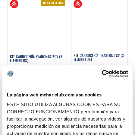
BEST SELLERS
KIT CARROCERÍA TRASERA 2CV (3
KIT CARROCERÍA PLANCHAS 2CV (3
ELEMENTOS)
ELEMENTOS)
Ref. : 2000200
14/06/27
Ref. : 2000300
EN STOCK
Precio al público
350.00 €
con IVA
Precio al público
299.00 €
con IVA
AÑADIR A LA CESTA
La página web mehariclub.com usa cookies
AÑADIR A LA CESTA
ESTE SITIO UTILIZA ALGUNAS COOKIES PARA SU
CORRECTO FUNCIONAMIENTO pero también para
BEST SELLERS
facilitar la navegación, ver algunos de nuestros vídeos y
proporcionar medición de audiencia necesarias para la
actividad de nuestra sociedad. Estos datos nunca se