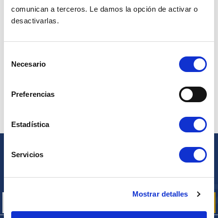
comunican a terceros. Le damos la opción de activar o
desactivarlas.
KIT CARROCERÍA 2CV (12 PARTES)
KIT CARROCERÍA DELANTERA 2CV
Selección
(5 ELEMENTOS)
Necesario
de
Ref. : 2000000
NO DISPONIBLE
consentimiento
Ref. : 2000100
Precio al público
ARTÍCULO QUE SE PIDE AL PROVEEDOR
2500.00 €
Preferencias
con IVA
Precio al público
1190.00 €
con IVA
Estadística
Servicios
BOLETÍN
Inscríbase para recibir gratuitamente
nuestras ofertas promocionales y noticias de productos
Mostrar detalles