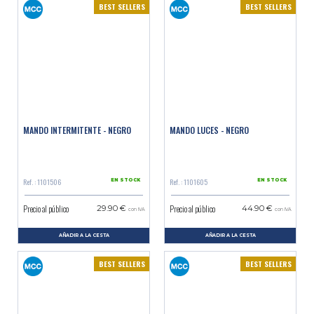
BEST SELLERS
BEST SELLERS
MANDO INTERMITENTE - NEGRO
MANDO LUCES - NEGRO
Ref. : 1101506
Ref. : 1101605
EN STOCK
EN STOCK
Precio al público
Precio al público
29.90 €
44.90 €
con IVA
con IVA
AÑADIR A LA CESTA
AÑADIR A LA CESTA
BEST SELLERS
BEST SELLERS