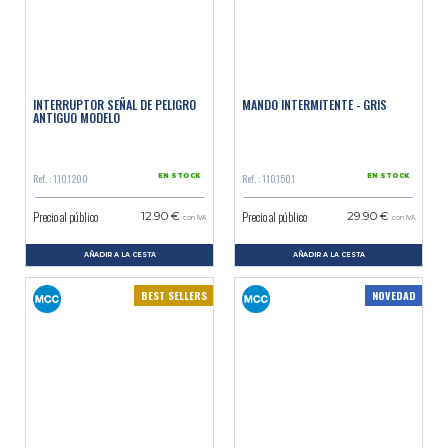
INTERRUPTOR SEÑAL DE PELIGRO
MANDO INTERMITENTE - GRIS
ANTIGUO MODELO
Ref. : 1101200
Ref. : 1101501
EN STOCK
EN STOCK
Precio al público
Precio al público
12.90 €
29.90 €
con IVA
con IVA
AÑADIR A LA CESTA
AÑADIR A LA CESTA
BEST SELLERS
NOVEDAD