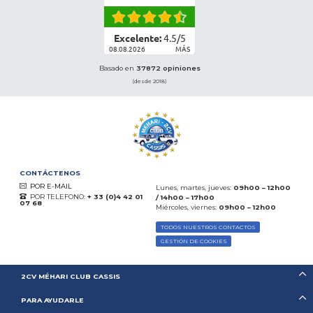
Excelente:
4.5
/
5
08.08.2026
MÁS
Basado en
37872 opiniones
(desde 2018)
CONTÁCTENOS
POR E-MAIL
Lunes, martes, jueves:
09h00 – 12h00
POR TELEFONO:
+ 33 (0)4 42 01
/ 14h00 – 17h00
07 68
Miércoles, viernes:
09h00 – 12h00
TODOS NUESTROS CONTACTOS
GESTIÓN DE COOKIES
2CV MÉHARI CLUB CASSIS
PARA AYUDARLE