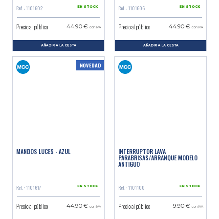
Ref. : 1101602
Ref. : 1101606
EN STOCK
EN STOCK
Precio al público
Precio al público
44.90 €
44.90 €
con IVA
con IVA
AÑADIR A LA CESTA
AÑADIR A LA CESTA
NOVEDAD
MANDOS LUCES - AZUL
INTERRUPTOR LAVA
PARABRISAS/ARRANQUE MODELO
ANTIGUO
Ref. : 1101617
Ref. : 1101100
EN STOCK
EN STOCK
Precio al público
Precio al público
44.90 €
9.90 €
con IVA
con IVA