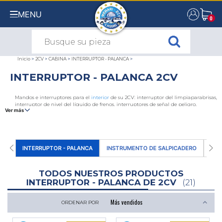
MENU
0
0
Inicio
>
2CV
>
CABINA
>
INTERRUPTOR - PALANCA
>
INTERRUPTOR - PALANCA 2CV
Mandos e interruptores para el
interior
de su 2CV: interruptor del limpiaparabrisas,
interruptor de nivel del líquido de frenos, interruptores de señal de peligro,
Ver más
interruptor de luz antiniebla, interruptor del lavaparabrisas y, por último, mandos
de los intermitentes y de las luces. Existen dos generaciones de interruptores para el
2CV: los botones del modelo antiguo y los botones del modelo nuevo. Encuentre
toda la gama de mandos, botones e interruptores para Citroën 2CV y furgonetas en
nuestro sitio web 2CV Mehari Club Cassis.
INTERRUPTOR - PALANCA
INSTRUMENTO DE SALPICADERO
REV
TODOS NUESTROS PRODUCTOS
INTERRUPTOR - PALANCA DE 2CV
(21)
ORDENAR POR