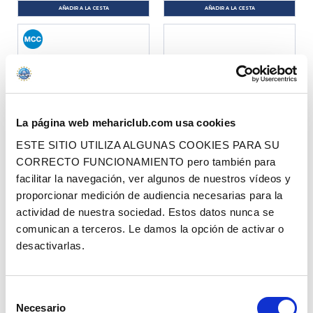
AÑADIR A LA CESTA
AÑADIR A LA CESTA
La página web mehariclub.com usa cookies
ESTE SITIO UTILIZA ALGUNAS COOKIES PARA SU
INTERRUPTOR LIMPIA PARABRISAS
INTERRUPTOR LIMPIAPARABRISAS
CORRECTO FUNCIONAMIENTO pero también para
RECTANGULAR MODELO ANTIGUO
MEHARI (DESPUÉS 07/1977)
facilitar la navegación, ver algunos de nuestros vídeos y
proporcionar medición de audiencia necesarias para la
actividad de nuestra sociedad. Estos datos nunca se
Ref. : 1101000
Ref. : 1101113
EN STOCK
EN STOCK
comunican a terceros. Le damos la opción de activar o
Precio al público
Precio al público
13.50 €
13.90 €
con IVA
con IVA
desactivarlas.
AÑADIR A LA CESTA
AÑADIR A LA CESTA
Selección
Necesario
de