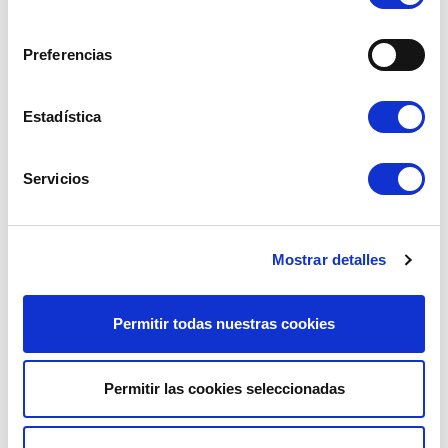
consentimiento
Preferencias
Estadística
OBTURADOR INTERRUPTOR
SOPORTE DEL MANDO DE
MODELO ANTIGUO
INTERMITENTES
Servicios
Ref. : 1101400
Ref. : 1101508
EN STOCK
EN STOCK
Mostrar detalles
Precio al público
Precio al público
3.00 €
6.90 €
con IVA
con IVA
AÑADIR A LA CESTA
AÑADIR A LA CESTA
Permitir todas nuestras cookies
Permitir las cookies seleccionadas