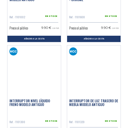
Ref. : 1101002
Ref. : 1101608
EN STOCK
EN STOCK
Precio al público
Precio al público
9.90 €
9.90 €
con IVA
con IVA
AÑADIR A LA CESTA
AÑADIR A LA CESTA
INTERRUPTOR NIVEL LÍQUIDO
INTERRUPTOR DE LUZ TRASERO DE
FRENO MODELO ANTIGUO
NIEBLA MODELO ANTIGUO
Ref. : 1101300
Ref. : 1101320
EN STOCK
EN STOCK