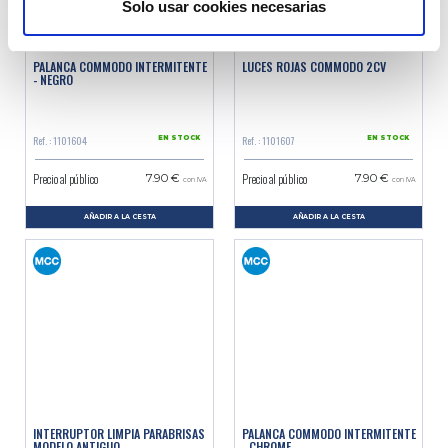
Solo usar cookies necesarias
PALANCA COMMODO INTERMITENTE
LUCES ROJAS COMMODO 2CV
- NEGRO
Ref. : 1101604
Ref. : 1101607
EN STOCK
EN STOCK
Precio al público
Precio al público
7.90 €
7.90 €
con IVA
con IVA
AÑADIR A LA CESTA
AÑADIR A LA CESTA
INTERRUPTOR LIMPIA PARABRISAS
PALANCA COMMODO INTERMITENTE
MODELO ANTIGUO
- CHROME