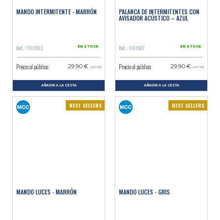
MANDO INTERMITENTE - MARRÓN
PALANCA DE INTERMITENTES CON
AVISADOR ACÚSTICO – AZUL
Ref. : 1101502
Ref. : 1101507
EN STOCK
EN STOCK
Precio al público
Precio al público
29.90 €
29.90 €
con IVA
con IVA
AÑADIR A LA CESTA
AÑADIR A LA CESTA
BEST SELLERS
BEST SELLERS
MANDO LUCES - MARRÓN
MANDO LUCES - GRIS