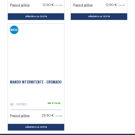
Precio al público
Precio al público
12.90 €
12.90 €
con IVA
con IVA
AÑADIR A LA CESTA
AÑADIR A LA CESTA
MANDO INTERMITENTE - CROMADO
Ref. : 1101503
EN STOCK
Precio al público
29.90 €
con IVA
AÑADIR A LA CESTA