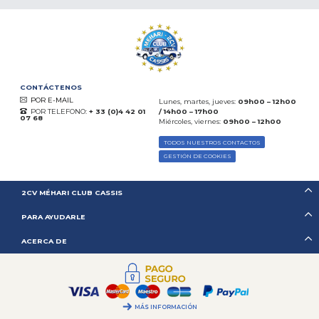
CONTÁCTENOS
POR E-MAIL
Lunes, martes, jueves:
09h00 – 12h00
POR TELEFONO:
+ 33 (0)4 42 01
/ 14h00 – 17h00
07 68
Miércoles, viernes:
09h00 – 12h00
TODOS NUESTROS CONTACTOS
GESTIÓN DE COOKIES
2CV MÉHARI CLUB CASSIS
PARA AYUDARLE
ACERCA DE
MÁS INFORMACIÓN