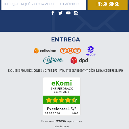
ENTREGA
PAQUETES PEQUEÑOS:
COLISSIMO, TNT, DPD
-
PAQUETES GRANDES:
TNT, GÉODIS, FRANCE EXPRESS, DPD
eKomi
THE FEEDBACK
COMPANY
Excelente:
4.5
/
5
07.08.2026
MÁS
Basado en
37850 opiniones
(desde 2018)