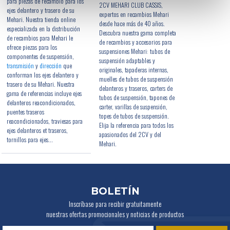
para piezas de recambio para los
2CV MEHARI CLUB CASSIS,
ejes delantero y trasero de su
expertos en recambios Mehari
Mehari. Nuestra tienda online
desde hace más de 40 años.
especializada en la distribución
Descubra nuestra gama completa
de recambios para Mehari le
de recambios y accesorios para
ofrece piezas para los
suspensiones Mehari: tubos de
componentes de suspensión,
suspensión adaptables y
transmisión
y
dirección
que
originales, tapaderas internas,
conforman los ejes delantero y
muelles de tubos de suspensión
trasero de su Mehari. Nuestra
delanteros y traseros, carters de
gama de referencias incluye ejes
tubos de suspensión, tapones de
delanteros reacondicionados,
carter, varillas de suspensión,
puentes traseros
topes de tubos de suspensión.
reacondicionados, traviesas para
Elija la referencia para todos los
ejes delanteros et traseros,
apasionados del 2CV y del
tornillos para ejes...
Mehari.
BOLETÍN
Inscríbase para recibir gratuitamente
nuestras ofertas promocionales y noticias de productos