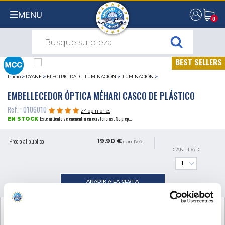
MENU
0
0
BEST SELLERS
Inicio
>
DYANE
>
ELECTRICIDAD - ILUMINACIÓN
>
ILUMINACIÓN
>
EMBELLECEDOR ÓPTICA MÉHARI CASCO DE PLÁSTICO
Ref. : 0106010
24 opiniones
Este artículo se encuentra en existencias. Se prep...
EN STOCK
Precio al público
19.90 €
con IVA
CANTIDAD
AÑADIR A LA CESTA
VER EL PRODUCTO COMPLEMENTARIO
NECESARIO PARA EL MONTAJE