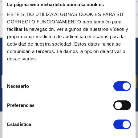
La página web mehariclub.com usa cookies
OPINIONES DE CLIENTES (24)
ESTE SITIO UTILIZA ALGUNAS COOKIES PARA SU
CORRECTO FUNCIONAMIENTO pero también para
¿ALGUNA PREGUNTA? ¿NECESITA AYUDA?
facilitar la navegación, ver algunos de nuestros vídeos y
PÓNGASE EN CONTACTO CON NOSOTROS
proporcionar medición de audiencia necesarias para la
actividad de nuestra sociedad. Estos datos nunca se
comunican a terceros. Le damos la opción de activar o
BOLETÍN
desactivarlas.
Inscríbase para recibir gratuitamente
nuestras ofertas promocionales y noticias de productos
Selección
Necesario
de
consentimiento
Preferencias
ENTREGA
Estadística