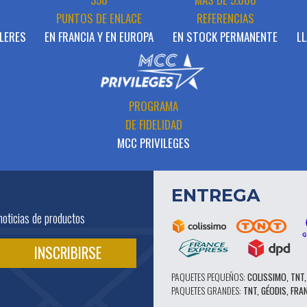
PUNTOS DE ENLACE
REFERENCIAS
LERES
EN FRANCIA Y EN EUROPA
EN STOCK PERMANENTE
LL
PROGRAMA
DE FIDELIDAD
MCC PRIVILEGES
ENTREGA
noticias de productos
PAQUETES PEQUEÑOS:
COLISSIMO, TNT,
PAQUETES GRANDES:
TNT, GÉODIS, FRA