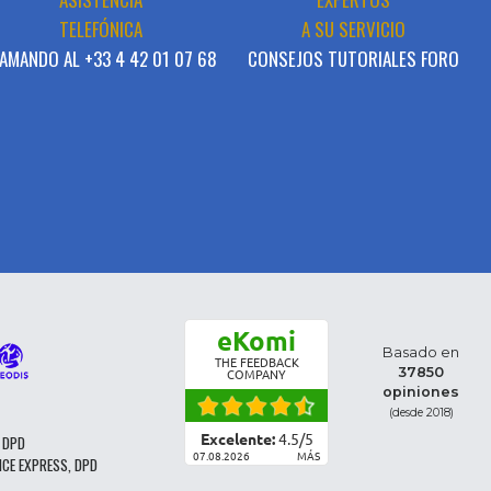
TELEFÓNICA
A SU SERVICIO
AMANDO AL +33 4 42 01 07 68
CONSEJOS TUTORIALES FORO
eKomi
Basado en
THE FEEDBACK
37850
COMPANY
opiniones
(desde 2018)
Excelente:
4.5
/
5
 DPD
07.08.2026
MÁS
NCE EXPRESS, DPD