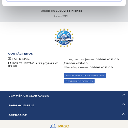
08.08.2026
MÁS
Basado en
37872 opiniones
(desde 2018)
CONTÁCTENOS
POR E-MAIL
Lunes, martes, jueves:
09h00 – 12h00
POR TELEFONO:
+ 33 (0)4 42 01
/ 14h00 – 17h00
07 68
Miércoles, viernes:
09h00 – 12h00
TODOS NUESTROS CONTACTOS
GESTIÓN DE COOKIES
2CV MÉHARI CLUB CASSIS
PARA AYUDARLE
ACERCA DE