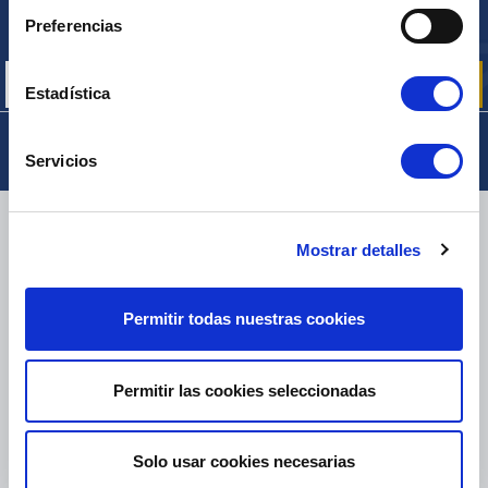
Inscríbase para recibir gratuitamente
Preferencias
nuestras ofertas promocionales y noticias de productos
Estadística
Servicios
ENTREGA
Mostrar detalles
Permitir todas nuestras cookies
PAQUETES PEQUEÑOS:
COLISSIMO, TNT, DPD
-
PAQUETES GRANDES:
TNT, GÉODIS, FRANCE EXPRESS, DPD
eKomi
Permitir las cookies seleccionadas
THE FEEDBACK
COMPANY
Solo usar cookies necesarias
Excelente:
4.5
/
5