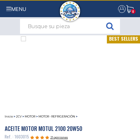
MENU
0
0
BEST SELLERS
Inicio
>
2CV
>
MOTOR
>
MOTOR - REFRIGERACIÓN
>
ACEITE MOTOR MOTUL 2100 20W50
Ref. : 1603015
21 opiniones