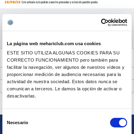
Este artículo está pedido a nuestro proveedor y estará disponible pronto.
26/08/26
Precio al público
22.90 €
con IVA
CANTIDAD
AÑADIR A LA CESTA
La página web mehariclub.com usa cookies
ESTE SITIO UTILIZA ALGUNAS COOKIES PARA SU
VER LOS
2
PRODUCTOS COMPLEMENTARIOS
CORRECTO FUNCIONAMIENTO pero también para
NECESARIOS PARA EL MONTAJE
facilitar la navegación, ver algunos de nuestros vídeos y
INFORMACIÓN TÉCNICA
proporcionar medición de audiencia necesarias para la
actividad de nuestra sociedad. Estos datos nunca se
OPINIONES DE CLIENTES (21)
comunican a terceros. Le damos la opción de activar o
desactivarlas.
¿ALGUNA PREGUNTA? ¿NECESITA AYUDA?
PÓNGASE EN CONTACTO CON NOSOTROS
Selección
Necesario
de
BOLETÍN
consentimiento