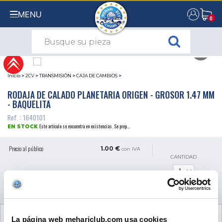
MENU
0
0
Inicio
>
2CV
>
TRANSMISIÓN
>
CAJA DE CAMBIOS
>
RODAJA DE CALADO PLANETARIA ORIGEN - GROSOR 1.47 MM
- BAQUELITA
Ref. : 1640101
Este artículo se encuentra en existencias. Se prep...
EN STOCK
Precio al público
1.00 €
con IVA
CANTIDAD
AÑADIR A LA CESTA
OPINIONES DE CLIENTES (0)
La página web mehariclub.com usa cookies