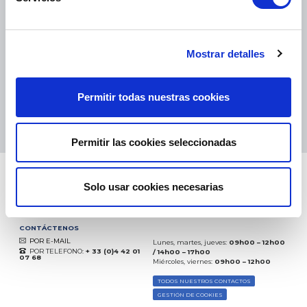
PAQUETES PEQUEÑOS:
COLISSIMO, TNT, DPD
-
PAQUETES GRANDES:
TNT, GÉODIS, FRANCE EXPRESS, DPD
eKomi
THE FEEDBACK
Mostrar detalles
COMPANY
Excelente:
4.5
/
5
Permitir todas nuestras cookies
07.08.2026
MÁS
Basado en
37850 opiniones
(desde 2018)
Permitir las cookies seleccionadas
Solo usar cookies necesarias
CONTÁCTENOS
POR E-MAIL
Lunes, martes, jueves:
09h00 – 12h00
POR TELEFONO:
+ 33 (0)4 42 01
/ 14h00 – 17h00
07 68
Miércoles, viernes:
09h00 – 12h00
TODOS NUESTROS CONTACTOS
GESTIÓN DE COOKIES