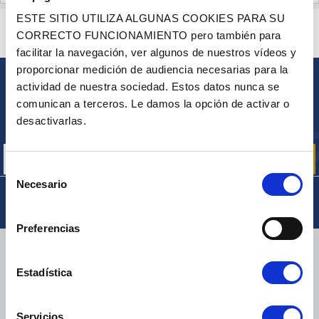
ESTE SITIO UTILIZA ALGUNAS COOKIES PARA SU
¿ALGUNA PREGUNTA? ¿NECESITA AYUDA?
CORRECTO FUNCIONAMIENTO pero también para
PÓNGASE EN CONTACTO CON NOSOTROS
facilitar la navegación, ver algunos de nuestros vídeos y
proporcionar medición de audiencia necesarias para la
actividad de nuestra sociedad. Estos datos nunca se
BOLETÍN
comunican a terceros. Le damos la opción de activar o
Inscríbase para recibir gratuitamente
desactivarlas.
nuestras ofertas promocionales y noticias de productos
Selección
Necesario
de
consentimiento
Preferencias
ENTREGA
Estadística
Servicios