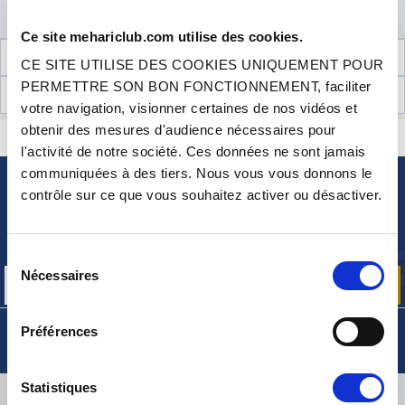
AJOUTER AU PANIER
Ce site mehariclub.com utilise des cookies.
INFORMATIONS TECHNIQUES
CE SITE UTILISE DES COOKIES UNIQUEMENT POUR
PERMETTRE SON BON FONCTIONNEMENT, faciliter
AVIS CLIENTS (7)
votre navigation, visionner certaines de nos vidéos et
obtenir des mesures d'audience nécessaires pour
CONTACTEZ-NOUS
UNE QUESTION ? BESOIN D 'AIDE ?
l'activité de notre société. Ces données ne sont jamais
communiquées à des tiers. Nous vous vous donnons le
contrôle sur ce que vous souhaitez activer ou désactiver.
NEWSLETTER
Inscrivez-vous pour recevoir gratuitement
nos offres promos et actualités produits
Sélection
Nécessaires
du
consentement
Préférences
Statistiques
LIVRAISON