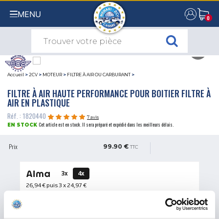
MENU
0
0
Accueil
>
2CV
>
MOTEUR
>
FILTRE À AIR OU CARBURANT
>
FILTRE À AIR HAUTE PERFORMANCE POUR BOITIER FILTRE À
AIR EN PLASTIQUE
Réf. : 1820440
7 avis
Cet article est en stock. Il sera préparé et expédié dans les meilleurs délais.
EN STOCK
Prix
99.90 €
TTC
3x
4x
26,94 €
puis 3 x
24,97 €
QUANTITÉ