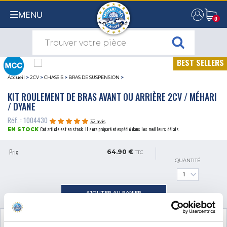
MENU
0
0
BEST SELLERS
Accueil
>
2CV
>
CHASSIS
>
BRAS DE SUSPENSION
>
KIT ROULEMENT DE BRAS AVANT OU ARRIÈRE 2CV / MÉHARI
/ DYANE
Réf. : 1004430
32 avis
Cet article est en stock. Il sera préparé et expédié dans les meilleurs délais.
EN STOCK
Prix
64.90 €
TTC
QUANTITÉ
AJOUTER AU PANIER
VOIR LES
2
PRODUITS COMPLÉMENTAIRES