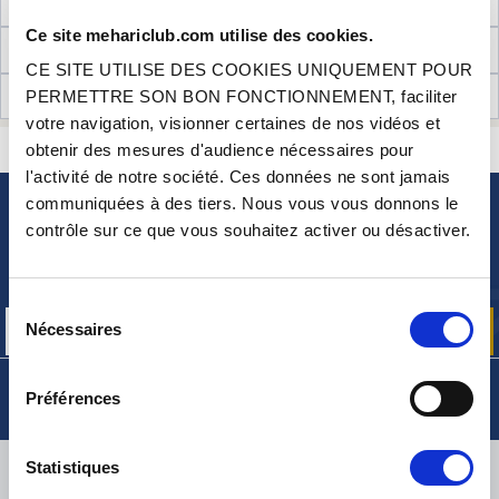
NÉCESSAIRES AU MONTAGE
Ce site mehariclub.com utilise des cookies.
INFORMATIONS TECHNIQUES
CE SITE UTILISE DES COOKIES UNIQUEMENT POUR
AVIS CLIENTS (32)
PERMETTRE SON BON FONCTIONNEMENT, faciliter
votre navigation, visionner certaines de nos vidéos et
CONTACTEZ-NOUS
obtenir des mesures d'audience nécessaires pour
UNE QUESTION ? BESOIN D 'AIDE ?
l'activité de notre société. Ces données ne sont jamais
communiquées à des tiers. Nous vous vous donnons le
NEWSLETTER
contrôle sur ce que vous souhaitez activer ou désactiver.
Inscrivez-vous pour recevoir gratuitement
nos offres promos et actualités produits
Sélection
Nécessaires
du
consentement
Préférences
LIVRAISON
Statistiques