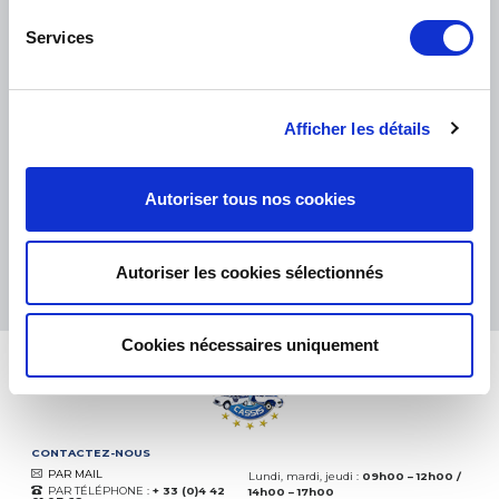
Services
PETITS COLIS :
COLISSIMO, TNT RELAIS, DPD
-
GROS COLIS :
TNT, GÉODIS, FRANCE EXPRESS, DPD
Afficher les détails
eKomi
THE FEEDBACK
COMPANY
Autoriser tous nos cookies
Excellent:
4.5
/
5
10.08.2026
PLUS
Autoriser les cookies sélectionnés
Basé sur
37935 avis
(depuis 2018)
Cookies nécessaires uniquement
CONTACTEZ-NOUS
PAR MAIL
Lundi, mardi, jeudi :
09h00 – 12h00 /
PAR TÉLÉPHONE :
+ 33 (0)4 42
14h00 – 17h00