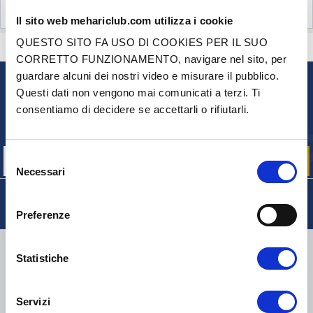
RECENSIONI CLIENTI (0)
Il sito web mehariclub.com utilizza i cookie
QUESTO SITO FA USO DI COOKIES PER IL SUO
CONTATTACI
HAI DELLE DOMANDE? BISOGNO DI AIUTO?
CORRETTO FUNZIONAMENTO, navigare nel sito, per
guardare alcuni dei nostri video e misurare il pubblico.
Questi dati non vengono mai comunicati a terzi. Ti
NEWSLETTER
consentiamo di decidere se accettarli o rifiutarli.
Iscriviti per ricevere gratuitamente
le nostre offerte promozionali e le novità sui prodotti
Selezione
Necessari
del
consenso
Preferenze
CONSEGNA
Statistiche
Servizi