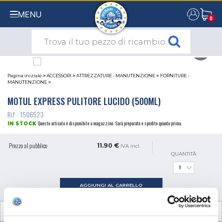
MENU
0
0
Pagina iniziale
>
ACCESSORI
>
ATTREZZATURE - MANUTENZIONE
>
FORNITURE -
MANUTENZIONE
>
MOTUL EXPRESS PULITORE LUCIDO (500ML)
Rif : 1506523
Questo articolo è disponibile a magazzino. Sarà preparato e spedito quanto prima.
IN STOCK
Prezzo al pubblico
11.90 €
IVA incl.
QUANTITÀ
AGGIUNGI AL CARRELLO
INFORMAZIONI TECNICHE