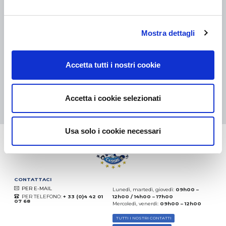
COLLI DI PICCOLE DIMENSIONI:
COLLISSIMO, TNT, DPD
-
COLLI DI GRANDI DIMENSIONI:
TNT, GÉODIS, FRANCE
EXPRESS, DPD
Mostra dettagli
eKomi
THE FEEDBACK
COMPANY
Accetta tutti i nostri cookie
Eccellente:
4.5
/
5
06.08.2026
DI PIÙ
Accetta i cookie selezionati
Basato sui
37828 recensioni
(dal 2018)
Usa solo i cookie necessari
CONTATTACI
PER E-MAIL
Lunedì, martedì, giovedì:
09h00 –
PER TELEFONO:
+ 33 (0)4 42 01
12h00 / 14h00 – 17h00
07 68
Mercoledì, venerdì:
09h00 – 12h00
TUTTI I NOSTRI CONTATTI