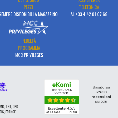
PEZZI
TELEFONICA
SEMPRE DISPONIBILI A MAGAZZINO
AL +33 4 42 01 07 68
FEDELTÀ
PROGRAMMA
MCC PRIVILEGES
eKomi
Basato sui
THE FEEDBACK
37850
COMPANY
recensioni
(dal 2018)
MO, TNT, DPD
Eccellente:
4.5
/
5
DIS, FRANCE
07.08.2026
DI PIÙ