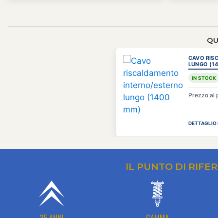
QU
CAVO RIS
LUNGO (1
IN STOCK
Prezzo al 
DETTAGLIO
IL PUNTO DI RIFE
35 ANNI
GAMMA