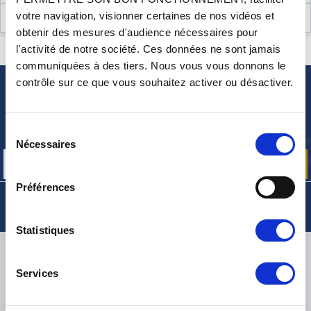
votre navigation, visionner certaines de nos vidéos et
AVIS CLIENTS (3)
obtenir des mesures d'audience nécessaires pour
l'activité de notre société. Ces données ne sont jamais
CONTACTEZ-NOUS
UNE QUESTION ? BESOIN D 'AIDE ?
communiquées à des tiers. Nous vous vous donnons le
contrôle sur ce que vous souhaitez activer ou désactiver.
NEWSLETTER
Inscrivez-vous pour recevoir gratuitement
Sélection
nos offres promos et actualités produits
Nécessaires
du
consentement
Préférences
Statistiques
LIVRAISON
Services