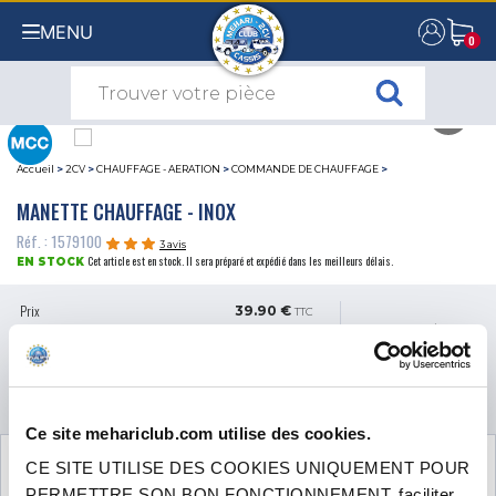
MENU
0
0
Accueil
>
2CV
>
CHAUFFAGE - AERATION
>
COMMANDE DE CHAUFFAGE
>
MANETTE CHAUFFAGE - INOX
Réf. : 1579100
3 avis
Cet article est en stock. Il sera préparé et expédié dans les meilleurs délais.
EN STOCK
Prix
39.90 €
TTC
QUANTITÉ
AJOUTER AU PANIER
Ce site mehariclub.com utilise des cookies.
VOIR LES
2
PRODUITS COMPLÉMENTAIRES
CE SITE UTILISE DES COOKIES UNIQUEMENT POUR
NÉCESSAIRES AU MONTAGE
PERMETTRE SON BON FONCTIONNEMENT, faciliter