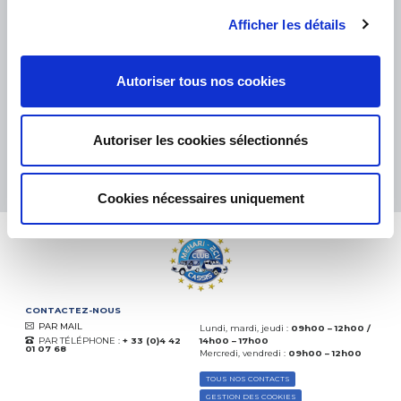
PETITS COLIS :
COLISSIMO, TNT RELAIS, DPD
-
GROS COLIS :
TNT, GÉODIS, FRANCE EXPRESS, DPD
Afficher les détails
eKomi
THE FEEDBACK
Autoriser tous nos cookies
COMPANY
Excellent:
4.5
/
5
Autoriser les cookies sélectionnés
06.08.2026
PLUS
Basé sur
37828 avis
(depuis 2018)
Cookies nécessaires uniquement
CONTACTEZ-NOUS
PAR MAIL
Lundi, mardi, jeudi :
09h00 – 12h00 /
PAR TÉLÉPHONE :
+ 33 (0)4 42
14h00 – 17h00
01 07 68
Mercredi, vendredi :
09h00 – 12h00
TOUS NOS CONTACTS
GESTION DES COOKIES