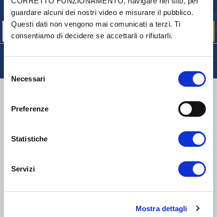
Iscriviti per ricevere gratuitamente
CORRETTO FUNZIONAMENTO, navigare nel sito, per
le nostre offerte promozionali e le novità sui prodotti
guardare alcuni dei nostri video e misurare il pubblico.
Questi dati non vengono mai comunicati a terzi. Ti
consentiamo di decidere se accettarli o rifiutarli.
Selezione
Necessari
del
CONSEGNA
consenso
Preferenze
Statistiche
COLLI DI PICCOLE DIMENSIONI:
COLLISSIMO, TNT, DPD
-
COLLI DI GRANDI DIMENSIONI:
TNT, GÉODIS, FRANCE
EXPRESS, DPD
Servizi
eKomi
THE FEEDBACK
COMPANY
Mostra dettagli
Eccellente:
4.5
/
5