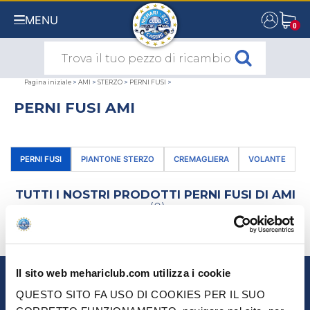
MENU
0
0
Pagina iniziale
>
AMI
>
STERZO
>
PERNI FUSI
>
PERNI FUSI AMI
PERNI FUSI
PIANTONE STERZO
CREMAGLIERA
VOLANTE
TUTTI I NOSTRI PRODOTTI PERNI FUSI DI AMI
(0)
SELEZIONA USANDO
Il sito web mehariclub.com utilizza i cookie
NEWSLETTER
QUESTO SITO FA USO DI COOKIES PER IL SUO