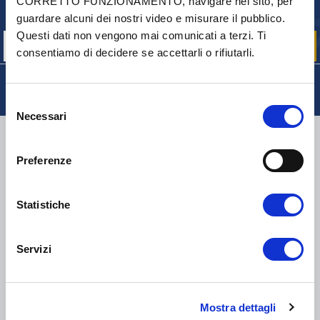
Iscriviti per ricevere gratuitamente
CORRETTO FUNZIONAMENTO, navigare nel sito, per
le nostre offerte promozionali e le novità sui prodotti
guardare alcuni dei nostri video e misurare il pubblico.
Questi dati non vengono mai comunicati a terzi. Ti
consentiamo di decidere se accettarli o rifiutarli.
Selezione
Necessari
del
CONSEGNA
consenso
Preferenze
Statistiche
COLLI DI PICCOLE DIMENSIONI:
COLLISSIMO, TNT, DPD
-
COLLI DI GRANDI DIMENSIONI:
TNT, GÉODIS, FRANCE
EXPRESS, DPD
Servizi
eKomi
THE FEEDBACK
COMPANY
Mostra dettagli
Eccellente:
4.5
/
5