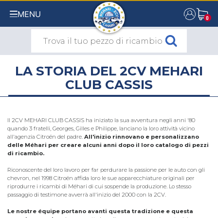
MENU
0
0
LA STORIA DEL 2CV MEHARI
CLUB CASSIS
Il 2CV MEHARI CLUB CASSIS ha iniziato la sua avventura negli anni '80
quando 3 fratelli, Georges, Gilles e Philippe, lanciano la loro attività vicino
all'agenzia Citroën del padre.
All'inizio rinnovano e personalizzano
delle Méhari per creare alcuni anni dopo il loro catalogo di pezzi
di ricambio.
Riconoscente del loro lavoro per far perdurare la passione per le auto con gli
chevron, nel 1998 Citroën affida loro le sue apparecchiature originali per
riprodurre i ricambi di Méhari di cui sospende la produzione. Lo stesso
passaggio di testimone avverrà all'inizio del 2000 con la 2CV.
Le nostre équipe portano avanti questa tradizione e questa