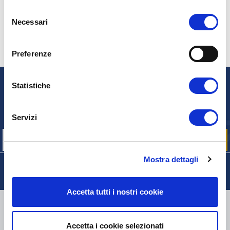
Selezione
Necessari
del
consenso
Preferenze
Statistiche
NEWSLETTER
Iscriviti per ricevere gratuitamente
le nostre offerte promozionali e le novità sui prodotti
Servizi
Mostra dettagli
Accetta tutti i nostri cookie
CONSEGNA
Accetta i cookie selezionati