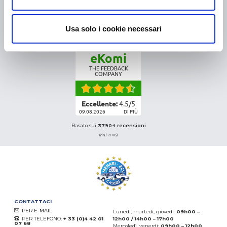
COLLI DI PICCOLE DIMENSIONI:
COLLISSIMO, TNT, DPD
-
COLLI DI GRANDI DIMENSIONI:
TNT, GÉODIS, FRANCE
Usa solo i cookie necessari
EXPRESS, DPD
eKomi
THE FEEDBACK
COMPANY
Eccellente:
4.5
/
5
09.08.2026
DI PIÙ
Basato sui
37904 recensioni
(dal 2018)
CONTATTACI
PER E-MAIL
Lunedì, martedì, giovedì:
09h00 –
PER TELEFONO:
+ 33 (0)4 42 01
12h00 / 14h00 – 17h00
07 68
Mercoledì, venerdì:
09h00 – 12h00