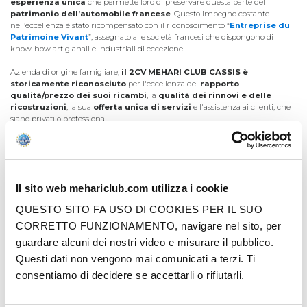
esperienza unica
che permette loro di preservare questa parte del
patrimonio dell’automobile francese
. Questo impegno costante
nell’eccellenza è stato ricompensato con il riconoscimento “
Entreprise du
Patrimoine Vivant
”, assegnato alle società francesi che dispongono di
know-how artigianali e industriali di eccezione.
Azienda di origine famigliare,
il 2CV MEHARI CLUB CASSIS è
storicamente riconosciuto
per l'eccellenza del
rapporto
qualità/prezzo dei suoi ricambi
, la
qualità dei rinnovi e delle
ricostruzioni
, la sua
offerta unica di servizi
e l'assistenza ai clienti, che
siano privati o professionali.
Forte della fedeltà di questi ultimi e della fiducia accordatagli da Citroën sin
dalla sua creazione, il 2CV MEHARI CLUB CASSIS è divenuto
un
riferimento imprescindibile per tutti gli amanti della marca
con
gli chevron e dei suoi modelli mitici:
2CV
,
Méhari
,
Dyane
.
Il sito web mehariclub.com utilizza i cookie
QUESTO SITO FA USO DI COOKIES PER IL SUO
CORRETTO FUNZIONAMENTO, navigare nel sito, per
guardare alcuni dei nostri video e misurare il pubblico.
Questi dati non vengono mai comunicati a terzi. Ti
consentiamo di decidere se accettarli o rifiutarli.