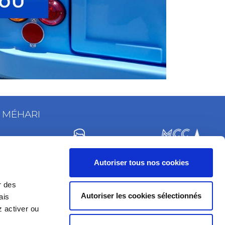
T MÉHARI
Autoriser tous nos cookies
ANCE
DES EXPERTS
PROGRAMME
NIQUE
À VOS CÔTÉS
FIDÉLITÉ
r des
1 07 68
CONSEILS, TUTOS, FORUM
MCC PRIVILEGES
Autoriser les cookies sélectionnés
ais
 activer ou