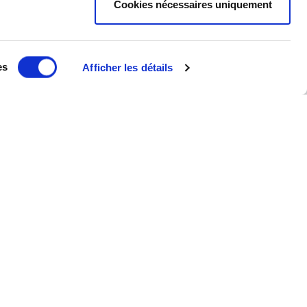
Cookies nécessaires uniquement
eKomi
Basé sur
THE FEEDBACK
COMPANY
37850 avis
es
Afficher les détails
(depuis 2018)
Excellent:
4.5
/
5
 DPD
07.08.2026
PLUS
PRESS, DPD
À PROPOS
CLASSIFICATION DES PIÈCES
CGV - CLIENTS PARTICULIERS
CGV – CLIENTS PROFESSIONNELS
MENTIONS LÉGALES
NCE
FAQ
DONNÉES PERSONNELLES ET COOKIES
RETOUR DE COMMANDE
FRAIS DE LIVRAISON
RÈGLEMENT