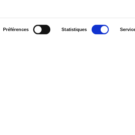
LIVRAISON
és produits
Préférences
Statistiques
Servic
PETITS COLIS :
COLISSIMO, TNT RELAIS,
GROS COLIS :
TNT, GÉODIS, FRANCE EX
CLUB CASSIS
POUR VOTRE AIDE
NOS AVANTAGES PRO
SERVICE APRÈS-VENTE
 VIDÉO
CATALOGUE
ATELIERS
FORUM TECHNIQUE D’EXPERTS
BUTEURS
PIÈCES 602 – HAUTE PERFORMA
-RELAIS
PNEUS MICHELIN CLASSIQUE
S ET LABELS
PIÈCES ORIGINE
2CV ET MÉHARI
CONSEILS TECHNIQUES
OCCASION
QUE
OI ET STAGE