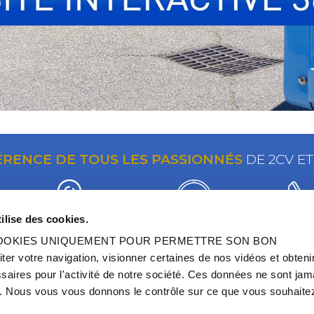
ÉRENCE DE TOUS LES PASSIONNÉS
DE 2CV E
ilise des cookies.
350
PLUS DE 5000
ASSIST
 COOKIES UNIQUEMENT POUR PERMETTRE SON BON
POINTS-RELAIS
RÉFÉRENCES
TÉLÉPHO
 votre navigation, visionner certaines de nos vidéos et obteni
EN FRANCE ET EN EUROPE
EN STOCK PERMANENT
AU 04 42 0
aires pour l'activité de notre société. Ces données ne sont jam
 Nous vous vous donnons le contrôle sur ce que vous souhaitez