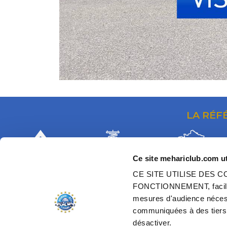
LA RÉF
Ce site mehariclub.com ut
35 ANS
GAMME
FABRICATION
CE SITE UTILISE DES
DE PARTENARIAT
EXCLUSIVE
FRANÇAISE
FONCTIONNEMENT, faciliter
AVEC CITROËN
DE PIÈCES D'ORIGINE
DANS NOS ATELIERS
mesures d'audience nécess
communiquées à des tiers.
désactiver.