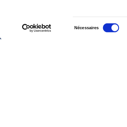
NEWSLETTER
Inscrivez-vous pour recevoir gratuitement
nos offres promos et actualit
Sélection
Nécessaires
du
consentement
CONTACTEZ-NOUS
2CV MÉHARI 
HISTOIRE
PAR MAIL
ACTIVITÉS
PAR TÉLÉPHONE :
+ 33 (0)4 42
01 07 68
PRÉSENTATION
VISITE DE NOS 
Lundi, mardi, jeudi :
09h00 –
RÉSEAU DISTRI
12h00 / 14h00 – 17h00
RÉSEAU POINTS
Mercredi, vendredi :
09h00 –
CERTIFICATION
12h00
RESTAURATION 
VÉHICULES D’
TOUS NOS CONTACTS
EDEN ÉLECTRI
GESTION DES COOKIES
OFFRES D'EMPL