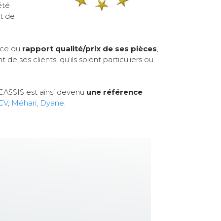
été
nt de
nce du
rapport qualité/prix de ses pièces
,
e ses clients, qu’ils soient particuliers ou
 CASSIS est ainsi devenu
une référence
CV
,
Méhari
,
Dyane
.