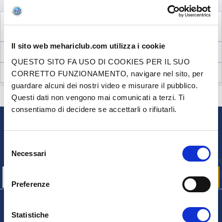
VISUALIZZA IL PRODOTTO COMPLEMENTARE
NECESSARIO AL MONTAGGIO
Il sito web mehariclub.com utilizza i cookie
INFORMAZIONI TECNICHE
QUESTO SITO FA USO DI COOKIES PER IL SUO
RECENSIONI CLIENTI (6)
CORRETTO FUNZIONAMENTO, navigare nel sito, per
guardare alcuni dei nostri video e misurare il pubblico.
CONTATTACI
Questi dati non vengono mai comunicati a terzi. Ti
HAI DELLE DOMANDE? BISOGNO DI AIUTO?
consentiamo di decidere se accettarli o rifiutarli.
NEWSLETTER
Selezione
Iscriviti per ricevere gratuitamente
Necessari
le nostre offerte promozionali e le novità sui prodotti
del
consenso
Preferenze
Statistiche