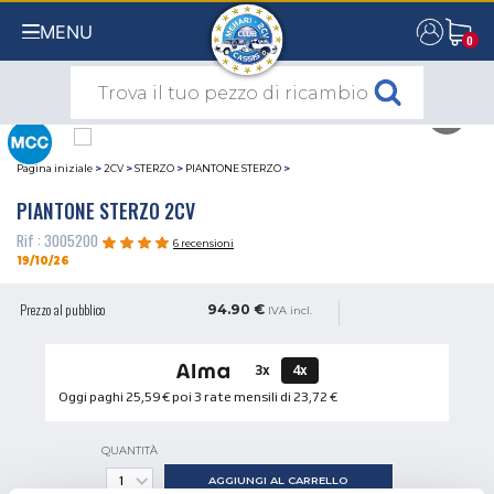
MENU
0
0
Pagina iniziale
>
2CV
>
STERZO
>
PIANTONE STERZO
>
PIANTONE STERZO 2CV
Rif : 3005200
6 recensioni
19/10/26
Prezzo al pubblico
94.90 €
IVA incl.
3x
4x
Oggi paghi
25,59 €
poi 3 rate mensili di
23,72 €
QUANTITÀ
AGGIUNGI AL CARRELLO