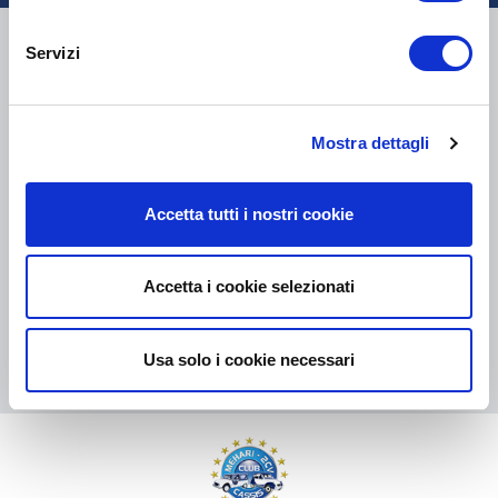
CONSEGNA
Servizi
Mostra dettagli
COLLI DI PICCOLE DIMENSIONI:
COLLISSIMO, TNT, DPD
-
COLLI DI GRANDI DIMENSIONI:
TNT, GÉODIS, FRANCE
EXPRESS, DPD
Accetta tutti i nostri cookie
eKomi
THE FEEDBACK
COMPANY
Accetta i cookie selezionati
Eccellente:
4.5
/
5
06.08.2026
DI PIÙ
Usa solo i cookie necessari
Basato sui
37828 recensioni
(dal 2018)