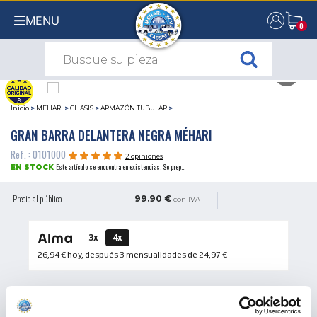
MENU
0
0
Inicio
>
MEHARI
>
CHASIS
>
ARMAZÓN TUBULAR
>
GRAN BARRA DELANTERA NEGRA MÉHARI
Ref. : 0101000
2 opiniones
Este artículo se encuentra en existencias. Se prep...
EN STOCK
Precio al público
99.90 €
con IVA
3x
4x
26,94 €
hoy, después 3 mensualidades de
24,97 €
CANTIDAD
AÑADIR A LA CESTA