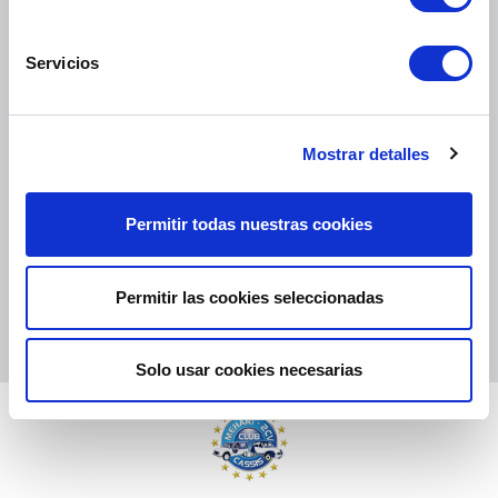
ENTREGA
Servicios
PAQUETES PEQUEÑOS:
COLISSIMO, TNT, DPD
-
PAQUETES GRANDES:
TNT, GÉODIS, FRANCE EXPRESS, DPD
Mostrar detalles
eKomi
THE FEEDBACK
Permitir todas nuestras cookies
COMPANY
Excelente:
4.5
/
5
Permitir las cookies seleccionadas
07.08.2026
MÁS
Basado en
37850 opiniones
(desde 2018)
Solo usar cookies necesarias