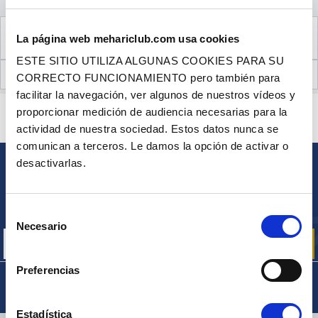
VER LOS
2
PRODUCTOS COMPLEMENTARIOS
La página web mehariclub.com usa cookies
NECESARIOS PARA EL MONTAJE
ESTE SITIO UTILIZA ALGUNAS COOKIES PARA SU
OPINIONES DE CLIENTES (2)
CORRECTO FUNCIONAMIENTO pero también para
facilitar la navegación, ver algunos de nuestros vídeos y
¿ALGUNA PREGUNTA? ¿NECESITA AYUDA?
proporcionar medición de audiencia necesarias para la
PÓNGASE EN CONTACTO CON NOSOTROS
actividad de nuestra sociedad. Estos datos nunca se
comunican a terceros. Le damos la opción de activar o
desactivarlas.
BOLETÍN
Inscríbase para recibir gratuitamente
nuestras ofertas promocionales y noticias de productos
Selección
Necesario
de
consentimiento
Preferencias
Estadística