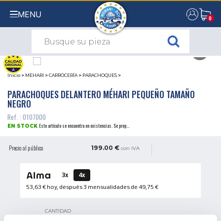
MENU
0
0
Inicio
>
MEHARI
>
CARROCERÍA
>
PARACHOQUES
>
PARACHOQUES DELANTERO MÉHARI PEQUEÑO TAMAÑO
NEGRO
Ref. : 0107000
Este artículo se encuentra en existencias. Se prep...
EN STOCK
Precio al público
199.00 €
con IVA
3x
4x
53,63 €
hoy, después 3 mensualidades de
49,75 €
CANTIDAD