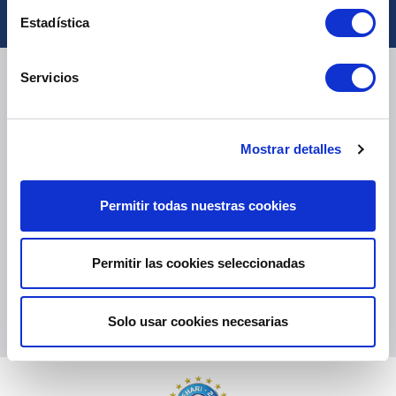
Estadística
ENTREGA
Servicios
Mostrar detalles
PAQUETES PEQUEÑOS:
COLISSIMO, TNT, DPD
-
PAQUETES GRANDES:
TNT, GÉODIS, FRANCE EXPRESS, DPD
eKomi
Permitir todas nuestras cookies
THE FEEDBACK
COMPANY
Permitir las cookies seleccionadas
Excelente:
4.5
/
5
06.08.2026
MÁS
Solo usar cookies necesarias
Basado en
37828 opiniones
(desde 2018)