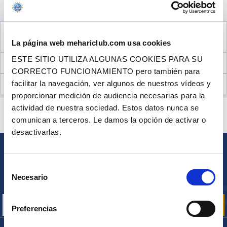
AÑADIR A LA CESTA
VER EL PRODUCTO COMPLEMENTARIO
NECESARIO PARA EL MONTAJE
La página web mehariclub.com usa cookies
ESTE SITIO UTILIZA ALGUNAS COOKIES PARA SU
INFORMACIÓN TÉCNICA
CORRECTO FUNCIONAMIENTO pero también para
facilitar la navegación, ver algunos de nuestros vídeos y
OPINIONES DE CLIENTES (0)
proporcionar medición de audiencia necesarias para la
actividad de nuestra sociedad. Estos datos nunca se
¿ALGUNA PREGUNTA? ¿NECESITA AYUDA?
comunican a terceros. Le damos la opción de activar o
PÓNGASE EN CONTACTO CON NOSOTROS
desactivarlas.
BOLETÍN
Selección
Inscríbase para recibir gratuitamente
Necesario
de
nuestras ofertas promocionales y noticias de productos
consentimiento
Preferencias