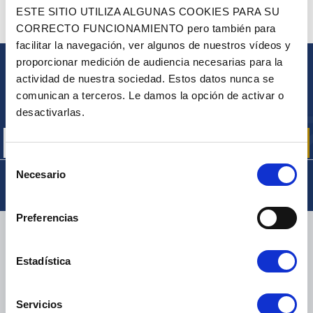
¿ALGUNA PREGUNTA? ¿NECESITA AYUDA?
ESTE SITIO UTILIZA ALGUNAS COOKIES PARA SU
CORRECTO FUNCIONAMIENTO pero también para
PÓNGASE EN CONTACTO CON NOSOTROS
facilitar la navegación, ver algunos de nuestros vídeos y
proporcionar medición de audiencia necesarias para la
BOLETÍN
actividad de nuestra sociedad. Estos datos nunca se
comunican a terceros. Le damos la opción de activar o
Inscríbase para recibir gratuitamente
nuestras ofertas promocionales y noticias de productos
desactivarlas.
Selección
Necesario
de
consentimiento
Preferencias
ENTREGA
Estadística
Servicios
PAQUETES PEQUEÑOS:
COLISSIMO, TNT, DPD
-
PAQUETES GRANDES:
TNT, GÉODIS, FRANCE EXPRESS, DPD