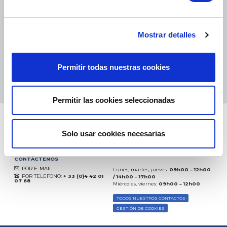
eKomi
THE FEEDBACK
COMPANY
Mostrar detalles
Excelente:
4.5
/
5
Permitir todas nuestras cookies
08.08.2026
MÁS
Basado en
37872 opiniones
(desde 2018)
Permitir las cookies seleccionadas
Solo usar cookies necesarias
CONTÁCTENOS
POR E-MAIL
Lunes, martes, jueves:
09h00 – 12h00
POR TELEFONO:
+ 33 (0)4 42 01
/ 14h00 – 17h00
07 68
Miércoles, viernes:
09h00 – 12h00
TODOS NUESTROS CONTACTOS
GESTIÓN DE COOKIES