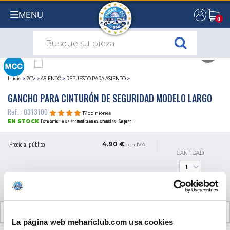
MENU
0
0
Inicio
>
2CV
>
ASIENTO
>
REPUESTO PARA ASIENTO
>
GANCHO PARA CINTURÓN DE SEGURIDAD MODELO LARGO
Ref. : 0313100
17 opiniones
Este artículo se encuentra en existencias. Se prep...
EN STOCK
Precio al público
4.90 €
con IVA
CANTIDAD
AÑADIR A LA CESTA
OPINIONES DE CLIENTES (17)
La página web mehariclub.com usa cookies