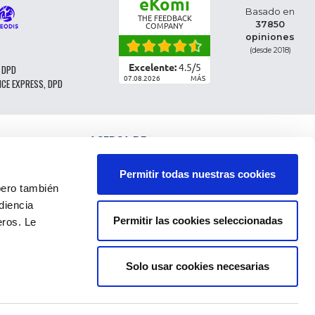
eKomi
Basado en
THE FEEDBACK
37850
COMPANY
opiniones
(desde 2018)
Excelente:
4.5
/
5
 DPD
07.08.2026
MÁS
NCE EXPRESS, DPD
ACERCA DE
CLASIFICACIÓN DE LAS PIEZAS
CONDICIONES GENERALES DE VENTA
Permitir todas nuestras cookies
CGV - CLIENTES PROFESIONALES
ro también
NOTAS LEGALES
diencia
FAQ
Permitir las cookies seleccionadas
eros. Le
DATOS PERSONALES Y COOKIES
DEVOLUCIÓN DEL PEDIDO
GASTOS DE ENVÍO
PAGOS
Solo usar cookies necesarias