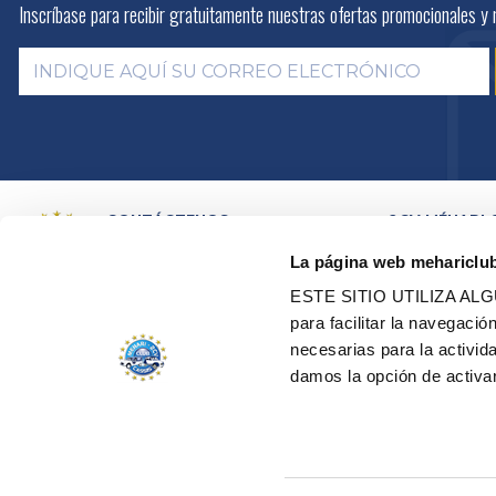
Inscríbase para recibir gratuitamente
nuestras ofertas promocionales y 
CONTÁCTENOS
2CV MÉHARI 
HISTORIA
POR E-MAIL
La página web mehariclu
ACTIVIDADES
POR TELEFONO:
+ 33 (0)4 42
01 07 68
PRESENTACIÓN
ESTE SITIO UTILIZA A
DISTRIBUIDOR
Lunes, martes, jueves:
09h00 –
para facilitar la navegaci
RED DE TALLE
12h00 / 14h00 – 17h00
necesarias para la activi
CERTIFICACION
Miércoles, viernes:
09h00 –
RESTAURACIÓN
damos la opción de activar
12h00
VEHÍCULOS DE
EDEN ELÉCTRI
TODOS NUESTROS CONTACTOS
GESTIÓN DE COOKIES