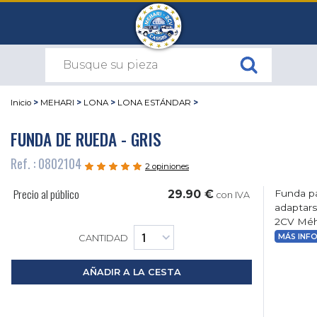
Inicio
>
MEHARI
>
LONA
>
LONA ESTÁNDAR
>
FUNDA DE RUEDA - GRIS
Ref. : 0802104
2 opiniones
Precio al público
29.90 €
Funda pa
con IVA
adaptars
2CV Méha
MÁS INF
CANTIDAD
AÑADIR A LA CESTA