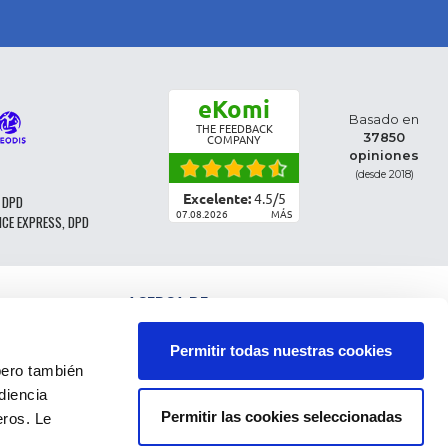
eKomi
Basado en
THE FEEDBACK
37850
COMPANY
opiniones
(desde 2018)
Excelente:
4.5
/
5
 DPD
07.08.2026
MÁS
NCE EXPRESS, DPD
ACERCA DE
CLASIFICACIÓN DE LAS PIEZAS
CONDICIONES GENERALES DE VENTA
Permitir todas nuestras cookies
CGV - CLIENTES PROFESIONALES
ro también
NOTAS LEGALES
diencia
FAQ
Permitir las cookies seleccionadas
eros. Le
DATOS PERSONALES Y COOKIES
DEVOLUCIÓN DEL PEDIDO