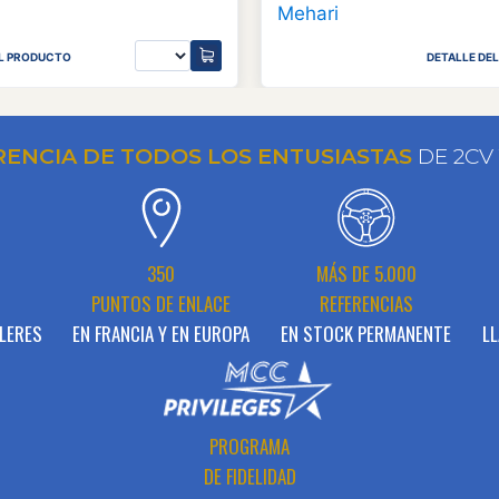
EL PRODUCTO
DETALLE DE
RENCIA DE TODOS LOS ENTUSIASTAS
DE 2CV
N
350
MÁS DE 5.000
PUNTOS DE ENLACE
REFERENCIAS
LERES
EN FRANCIA Y EN EUROPA
EN STOCK PERMANENTE
LL
PROGRAMA
DE FIDELIDAD