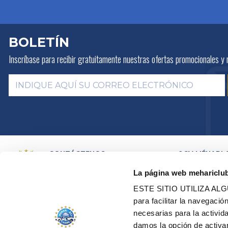
BOLETÍN
Inscríbase para recibir gratuitamente
nuestras ofertas promocionales y 
CONTÁCTENOS
2CV MÉHARI 
HISTORIA
POR E-MAIL
La página web mehariclu
ACTIVIDADES
POR TELEFONO:
+ 33 (0)4 42
01 07 68
PRESENTACIÓN
ESTE SITIO UTILIZA A
DISTRIBUIDOR
Lunes, martes, jueves:
09h00 –
para facilitar la navegaci
RED DE TALLE
12h00 / 14h00 – 17h00
necesarias para la activi
CERTIFICACION
Miércoles, viernes:
09h00 –
RESTAURACIÓN
12h00
damos la opción de activar