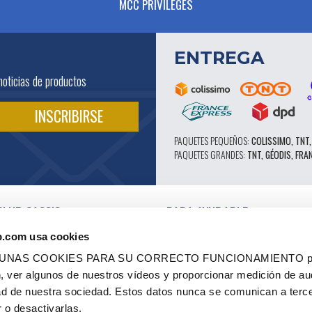
MCC PRIVILEGES
ENTREGA
noticias de productos
PAQUETES PEQUEÑOS:
COLISSIMO, TNT,
PAQUETES GRANDES:
TNT, GÉODIS, FRA
CLUB CASSIS
PARA AYUDARLE
NUESTRAS VENTAJAS PRO
b.com usa cookies
SERVICIO POSTVENTA
 EN VÍDEO
CATÁLOGO
LGUNAS COOKIES PARA SU CORRECTO FUNCIONAMIENTO pe
ES
FORO TÉCNICO DE EXPERTOS
ón, ver algunos de nuestros vídeos y proporcionar medición de au
RES AUTORIZADOS
PIEZAS 602 - ALTO RENDIMIENTO
dad de nuestra sociedad. Estos datos nunca se comunican a terc
ES Y ETIQUETAS
NEUMÁTICOS MICHELIN CLÁSICOS
 - RENOVACIÓN
PIEZAS ORIGINALES
 o desactivarlas.