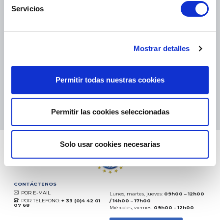
Servicios
PAQUETES PEQUEÑOS:
COLISSIMO, TNT, DPD
-
PAQUETES GRANDES:
TNT, GÉODIS, FRANCE EXPRESS, DPD
eKomi
Mostrar detalles
THE FEEDBACK
COMPANY
Permitir todas nuestras cookies
Excelente:
4.5
/
5
06.08.2026
MÁS
Basado en
37828 opiniones
Permitir las cookies seleccionadas
(desde 2018)
Solo usar cookies necesarias
CONTÁCTENOS
POR E-MAIL
Lunes, martes, jueves:
09h00 – 12h00
POR TELEFONO:
+ 33 (0)4 42 01
/ 14h00 – 17h00
07 68
Miércoles, viernes:
09h00 – 12h00