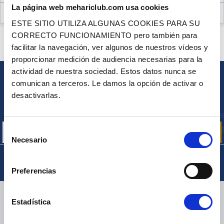
La página web mehariclub.com usa cookies
OPINIONES DE CLIENTES (3)
ESTE SITIO UTILIZA ALGUNAS COOKIES PARA SU
CORRECTO FUNCIONAMIENTO pero también para
¿ALGUNA PREGUNTA? ¿NECESITA AYUDA?
facilitar la navegación, ver algunos de nuestros vídeos y
PÓNGASE EN CONTACTO CON NOSOTROS
proporcionar medición de audiencia necesarias para la
actividad de nuestra sociedad. Estos datos nunca se
comunican a terceros. Le damos la opción de activar o
BOLETÍN
desactivarlas.
Inscríbase para recibir gratuitamente
nuestras ofertas promocionales y noticias de productos
Selección
Necesario
de
consentimiento
Preferencias
ENTREGA
Estadística