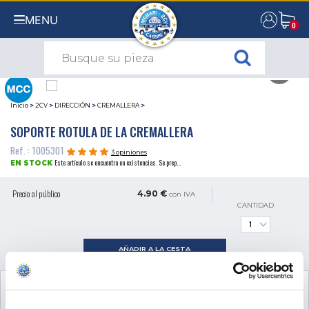
MENU
0
0
Inicio
>
2CV
>
DIRECCIÓN
>
CREMALLERA
>
SOPORTE ROTULA DE LA CREMALLERA
Ref. : 1005301
3 opiniones
Este artículo se encuentra en existencias. Se prep...
EN STOCK
Precio al público
4.90 €
con IVA
CANTIDAD
AÑADIR A LA CESTA
VER EL PRODUCTO COMPLEMENTARIO
NECESARIO PARA EL MONTAJE