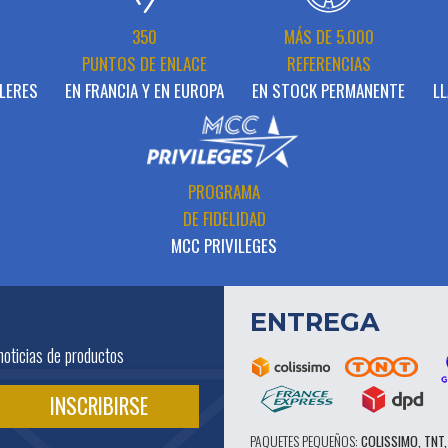
N
350
MÁS DE 5.000
PUNTOS DE ENLACE
REFERENCIAS
LERES
EN FRANCIA Y EN EUROPA
EN STOCK PERMANENTE
LL
PROGRAMA
DE FIDELIDAD
MCC PRIVILEGES
ENTREGA
noticias de productos
PAQUETES PEQUEÑOS:
COLISSIMO, TNT,