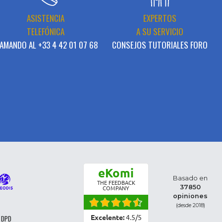
ASISTENCIA
EXPERTOS
TELEFÓNICA
A SU SERVICIO
AMANDO AL +33 4 42 01 07 68
CONSEJOS TUTORIALES FORO
eKomi
Basado en
THE FEEDBACK
37850
COMPANY
opiniones
(desde 2018)
Excelente:
4.5
/
5
 DPD