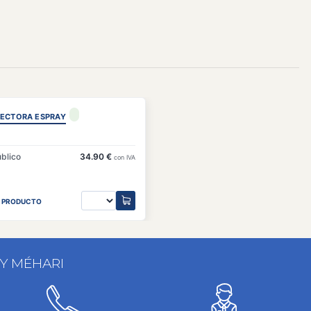
TECTORA ESPRAY
úblico
34.90 €
con IVA
L PRODUCTO
 Y MÉHARI