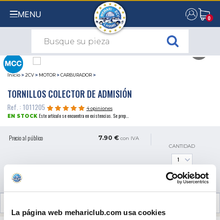
MENU
0
0
Inicio
>
2CV
>
MOTOR
>
CARBURADOR
>
TORNILLOS COLECTOR DE ADMISIÓN
Ref. : 1011205
4 opiniones
Este artículo se encuentra en existencias. Se prep...
EN STOCK
Precio al público
7.90 €
con IVA
CANTIDAD
AÑADIR A LA CESTA
OPINIONES DE CLIENTES (4)
La página web mehariclub.com usa cookies