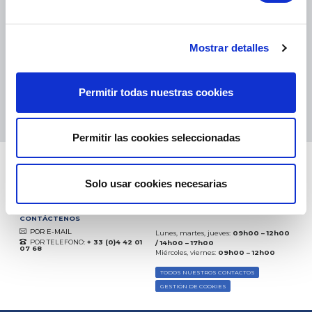
eKomi
THE FEEDBACK
COMPANY
Mostrar detalles
Excelente:
4.5
/
5
Permitir todas nuestras cookies
10.08.2026
MÁS
Basado en
37935 opiniones
(desde 2018)
Permitir las cookies seleccionadas
Solo usar cookies necesarias
CONTÁCTENOS
POR E-MAIL
Lunes, martes, jueves:
09h00 – 12h00
POR TELEFONO:
+ 33 (0)4 42 01
/ 14h00 – 17h00
07 68
Miércoles, viernes:
09h00 – 12h00
TODOS NUESTROS CONTACTOS
GESTIÓN DE COOKIES