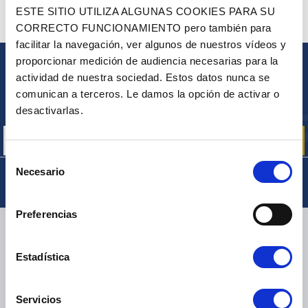
¿ALGUNA PREGUNTA? ¿NECESITA AYUDA?
ESTE SITIO UTILIZA ALGUNAS COOKIES PARA SU
CORRECTO FUNCIONAMIENTO pero también para
PÓNGASE EN CONTACTO CON NOSOTROS
facilitar la navegación, ver algunos de nuestros vídeos y
proporcionar medición de audiencia necesarias para la
BOLETÍN
actividad de nuestra sociedad. Estos datos nunca se
comunican a terceros. Le damos la opción de activar o
Inscríbase para recibir gratuitamente
nuestras ofertas promocionales y noticias de productos
desactivarlas.
Selección
Necesario
de
consentimiento
Preferencias
ENTREGA
Estadística
Servicios
PAQUETES PEQUEÑOS:
COLISSIMO, TNT, DPD
-
PAQUETES GRANDES:
TNT, GÉODIS, FRANCE EXPRESS, DPD