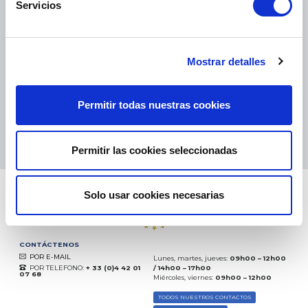
Servicios
PAQUETES PEQUEÑOS:
COLISSIMO, TNT, DPD
-
PAQUETES GRANDES:
TNT, GÉODIS, FRANCE EXPRESS, DPD
eKomi
Mostrar detalles
THE FEEDBACK
COMPANY
Permitir todas nuestras cookies
Excelente:
4.5
/
5
06.08.2026
MÁS
Basado en
37828 opiniones
Permitir las cookies seleccionadas
(desde 2018)
Solo usar cookies necesarias
CONTÁCTENOS
POR E-MAIL
Lunes, martes, jueves:
09h00 – 12h00
POR TELEFONO:
+ 33 (0)4 42 01
/ 14h00 – 17h00
07 68
Miércoles, viernes:
09h00 – 12h00
TODOS NUESTROS CONTACTOS