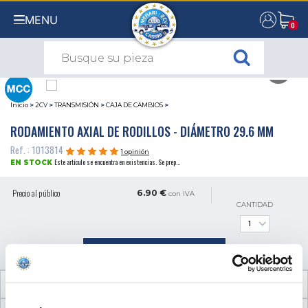
MENU
0
0
Inicio
>
2CV
>
TRANSMISIÓN
>
CAJA DE CAMBIOS
>
RODAMIENTO AXIAL DE RODILLOS - DIÁMETRO 29.6 MM
Ref. : 1013814
1 opinión
Este artículo se encuentra en existencias. Se prep...
EN STOCK
Precio al público
6.90 €
con IVA
CANTIDAD
AÑADIR A LA CESTA
INFORMACIÓN TÉCNICA