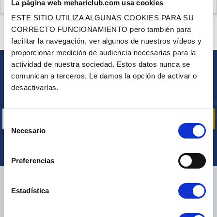
La página web mehariclub.com usa cookies
OPINIONES DE CLIENTES (1)
ESTE SITIO UTILIZA ALGUNAS COOKIES PARA SU
¿ALGUNA PREGUNTA? ¿NECESITA AYUDA?
CORRECTO FUNCIONAMIENTO pero también para
PÓNGASE EN CONTACTO CON NOSOTROS
facilitar la navegación, ver algunos de nuestros vídeos y
proporcionar medición de audiencia necesarias para la
actividad de nuestra sociedad. Estos datos nunca se
BOLETÍN
comunican a terceros. Le damos la opción de activar o
Inscríbase para recibir gratuitamente
desactivarlas.
nuestras ofertas promocionales y noticias de productos
Selección
Necesario
de
consentimiento
Preferencias
ENTREGA
Estadística