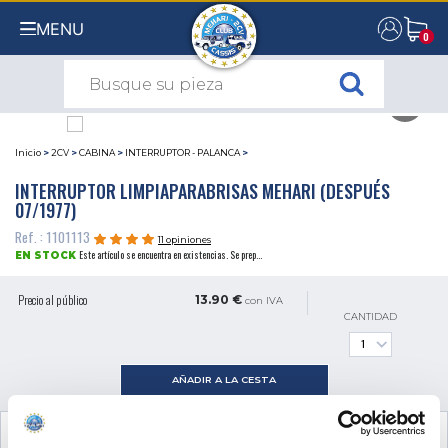
MENU
0
0
Inicio
>
2CV
>
CABINA
>
INTERRUPTOR - PALANCA
>
INTERRUPTOR LIMPIAPARABRISAS MEHARI (DESPUÉS
07/1977)
Ref. : 1101113
11 opiniones
Este artículo se encuentra en existencias. Se prep...
EN STOCK
Precio al público
13.90 €
con IVA
CANTIDAD
AÑADIR A LA CESTA
VER EL PRODUCTO COMPLEMENTARIO