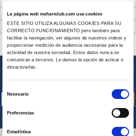
NECESARIO PARA EL MONTAJE
INFORMACIÓN TÉCNICA
La página web mehariclub.com usa cookies
ESTE SITIO UTILIZA ALGUNAS COOKIES PARA SU
OPINIONES DE CLIENTES (11)
CORRECTO FUNCIONAMIENTO pero también para
facilitar la navegación, ver algunos de nuestros vídeos y
¿ALGUNA PREGUNTA? ¿NECESITA AYUDA?
proporcionar medición de audiencia necesarias para la
PÓNGASE EN CONTACTO CON NOSOTROS
actividad de nuestra sociedad. Estos datos nunca se
comunican a terceros. Le damos la opción de activar o
desactivarlas.
BOLETÍN
Inscríbase para recibir gratuitamente
nuestras ofertas promocionales y noticias de productos
Selección
Necesario
de
consentimiento
Preferencias
Estadística