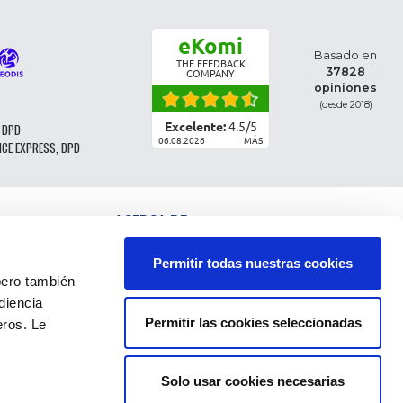
eKomi
Basado en
THE FEEDBACK
37828
COMPANY
opiniones
(desde 2018)
Excelente:
4.5
/
5
 DPD
06.08.2026
MÁS
NCE EXPRESS, DPD
ACERCA DE
CLASIFICACIÓN DE LAS PIEZAS
CONDICIONES GENERALES DE VENTA
Permitir todas nuestras cookies
CGV - CLIENTES PROFESIONALES
ro también
NOTAS LEGALES
diencia
FAQ
Permitir las cookies seleccionadas
eros. Le
DATOS PERSONALES Y COOKIES
DEVOLUCIÓN DEL PEDIDO
GASTOS DE ENVÍO
PAGOS
Solo usar cookies necesarias