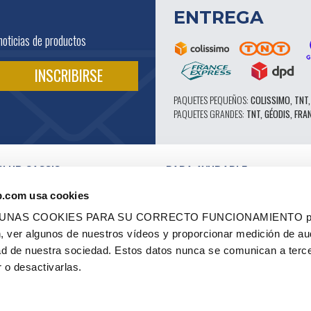
ENTREGA
noticias de productos
PAQUETES PEQUEÑOS:
COLISSIMO, TNT,
PAQUETES GRANDES:
TNT, GÉODIS, FRA
CLUB CASSIS
PARA AYUDARLE
NUESTRAS VENTAJAS PRO
b.com usa cookies
SERVICIO POSTVENTA
 EN VÍDEO
CATÁLOGO
LGUNAS COOKIES PARA SU CORRECTO FUNCIONAMIENTO pe
ES
FORO TÉCNICO DE EXPERTOS
ón, ver algunos de nuestros vídeos y proporcionar medición de au
RES AUTORIZADOS
PIEZAS 602 - ALTO RENDIMIENTO
dad de nuestra sociedad. Estos datos nunca se comunican a terc
ES Y ETIQUETAS
NEUMÁTICOS MICHELIN CLÁSICOS
 - RENOVACIÓN
PIEZAS ORIGINALES
 o desactivarlas.
 OCASIÓN
CONSEJOS TÉCNICOS
CO