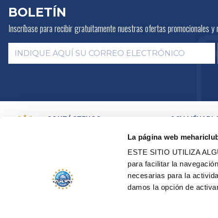
BOLETÍN
Inscríbase para recibir gratuitamente
nuestras ofertas promocionales y 
CONTÁCTENOS
2CV MÉHARI 
HISTORIA
POR E-MAIL
La página web mehariclu
ACTIVIDADES
POR TELEFONO:
+ 33 (0)4 42
01 07 68
PRESENTACIÓN
ESTE SITIO UTILIZA A
DISTRIBUIDOR
Lunes, martes, jueves:
09h00 –
para facilitar la navegaci
RED DE TALLE
12h00 / 14h00 – 17h00
necesarias para la activi
CERTIFICACION
Miércoles, viernes:
09h00 –
RESTAURACIÓN
damos la opción de activar
12h00
VEHÍCULOS DE
EDEN ELÉCTRI
TODOS NUESTROS CONTACTOS
GESTIÓN DE COOKIES