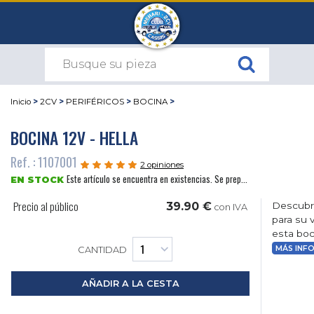
Inicio
>
2CV
>
PERIFÉRICOS
>
BOCINA
>
BOCINA 12V - HELLA
Ref. : 1107001
2 opiniones
Este artículo se encuentra en existencias. Se prep...
EN STOCK
Precio al público
39.90 €
Descubra
con IVA
para su 
esta boc
MÁS INF
CANTIDAD
AÑADIR A LA CESTA