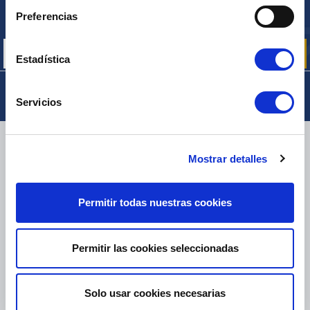
Inscríbase para recibir gratuitamente
Preferencias
nuestras ofertas promocionales y noticias de productos
Estadística
Servicios
ENTREGA
Mostrar detalles
Permitir todas nuestras cookies
PAQUETES PEQUEÑOS:
COLISSIMO, TNT, DPD
-
PAQUETES GRANDES:
TNT, GÉODIS, FRANCE EXPRESS, DPD
eKomi
Permitir las cookies seleccionadas
THE FEEDBACK
COMPANY
Solo usar cookies necesarias
Excelente:
4.5
/
5