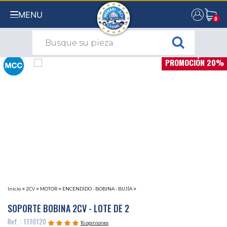
MENU
0
0
PROMOCIÓN 20%
Inicio
>
2CV
>
MOTOR
>
ENCENDIDO - BOBINA - BUJÍA
>
SOPORTE BOBINA 2CV - LOTE DE 2
Ref. : 1110120
16 opiniones