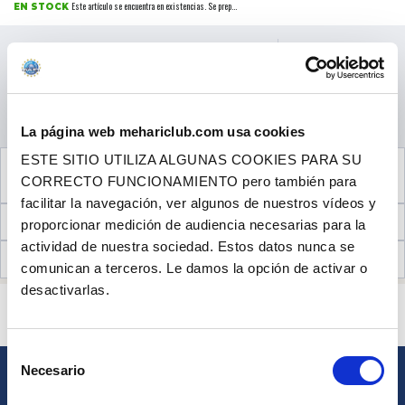
Este artículo se encuentra en existencias. Se prep...
EN STOCK
Precio al público
7.90 €
con IVA
Precio promocional
-20%
6.32 €
CANTIDAD
con IVA
AÑADIR A LA CESTA
La página web mehariclub.com usa cookies
ESTE SITIO UTILIZA ALGUNAS COOKIES PARA SU
VER EL PRODUCTO COMPLEMENTARIO
CORRECTO FUNCIONAMIENTO pero también para
NECESARIO PARA EL MONTAJE
facilitar la navegación, ver algunos de nuestros vídeos y
INFORMACIÓN TÉCNICA
proporcionar medición de audiencia necesarias para la
actividad de nuestra sociedad. Estos datos nunca se
OPINIONES DE CLIENTES (16)
comunican a terceros. Le damos la opción de activar o
desactivarlas.
¿ALGUNA PREGUNTA? ¿NECESITA AYUDA?
PÓNGASE EN CONTACTO CON NOSOTROS
Selección
Necesario
de
BOLETÍN
consentimiento