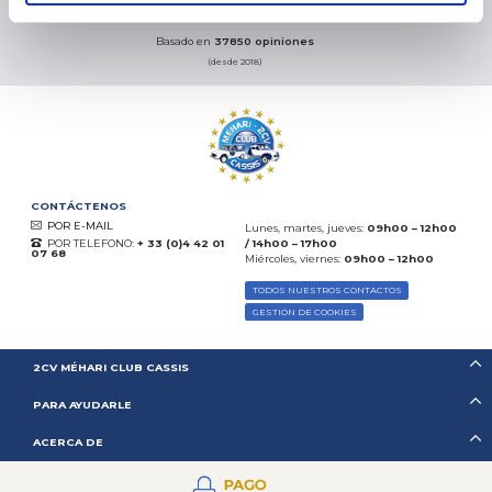
07.08.2026
MÁS
Basado en
37850 opiniones
(desde 2018)
CONTÁCTENOS
POR E-MAIL
Lunes, martes, jueves:
09h00 – 12h00
POR TELEFONO:
+ 33 (0)4 42 01
/ 14h00 – 17h00
07 68
Miércoles, viernes:
09h00 – 12h00
TODOS NUESTROS CONTACTOS
GESTIÓN DE COOKIES
2CV MÉHARI CLUB CASSIS
PARA AYUDARLE
ACERCA DE