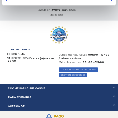
08.08.2026
MÁS
Basado en
37872 opiniones
(desde 2018)
CONTÁCTENOS
POR E-MAIL
Lunes, martes, jueves:
09h00 – 12h00
POR TELEFONO:
+ 33 (0)4 42 01
/ 14h00 – 17h00
07 68
Miércoles, viernes:
09h00 – 12h00
TODOS NUESTROS CONTACTOS
GESTIÓN DE COOKIES
2CV MÉHARI CLUB CASSIS
PARA AYUDARLE
ACERCA DE