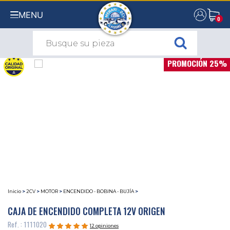
MENU
0
0
PROMOCIÓN 25%
Inicio
>
2CV
>
MOTOR
>
ENCENDIDO - BOBINA - BUJÍA
>
CAJA DE ENCENDIDO COMPLETA 12V ORIGEN
Ref. : 1111020
12 opiniones