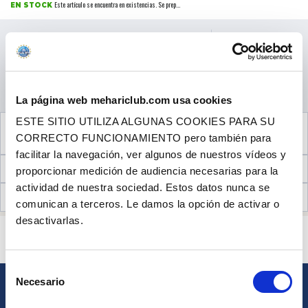
Este artículo se encuentra en existencias. Se prep...
EN STOCK
Precio al público
59.90 €
con IVA
Precio promocional
-25%
44.93 €
CANTIDAD
con IVA
AÑADIR A LA CESTA
La página web mehariclub.com usa cookies
ESTE SITIO UTILIZA ALGUNAS COOKIES PARA SU
VER LOS
3
PRODUCTOS COMPLEMENTARIOS
CORRECTO FUNCIONAMIENTO pero también para
NECESARIOS PARA EL MONTAJE
facilitar la navegación, ver algunos de nuestros vídeos y
INFORMACIÓN TÉCNICA
proporcionar medición de audiencia necesarias para la
actividad de nuestra sociedad. Estos datos nunca se
OPINIONES DE CLIENTES (12)
comunican a terceros. Le damos la opción de activar o
desactivarlas.
¿ALGUNA PREGUNTA? ¿NECESITA AYUDA?
PÓNGASE EN CONTACTO CON NOSOTROS
Selección
Necesario
de
BOLETÍN
consentimiento