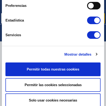
Inscríbase para recibir gratuitamente
Preferencias
nuestras ofertas promocionales y noticias de productos
Estadística
Servicios
ENTREGA
Mostrar detalles
Permitir todas nuestras cookies
PAQUETES PEQUEÑOS:
COLISSIMO, TNT, DPD
-
PAQUETES GRANDES:
TNT, GÉODIS, FRANCE EXPRESS, DPD
eKomi
Permitir las cookies seleccionadas
THE FEEDBACK
COMPANY
Solo usar cookies necesarias
Excelente:
4.5
/
5