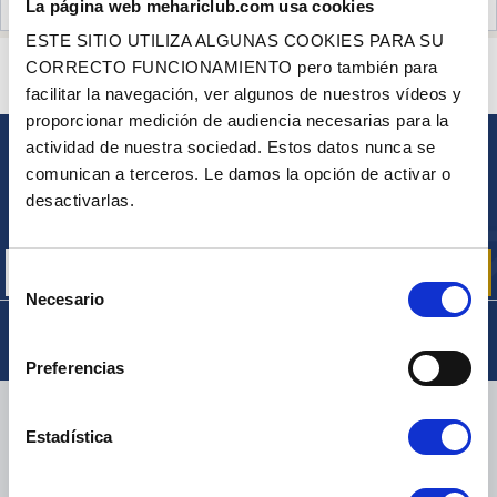
La página web mehariclub.com usa cookies
OPINIONES DE CLIENTES (3)
ESTE SITIO UTILIZA ALGUNAS COOKIES PARA SU
¿ALGUNA PREGUNTA? ¿NECESITA AYUDA?
CORRECTO FUNCIONAMIENTO pero también para
PÓNGASE EN CONTACTO CON NOSOTROS
facilitar la navegación, ver algunos de nuestros vídeos y
proporcionar medición de audiencia necesarias para la
actividad de nuestra sociedad. Estos datos nunca se
BOLETÍN
comunican a terceros. Le damos la opción de activar o
Inscríbase para recibir gratuitamente
desactivarlas.
nuestras ofertas promocionales y noticias de productos
Selección
Necesario
de
consentimiento
Preferencias
ENTREGA
Estadística