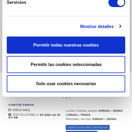
Servicios
PAQUETES PEQUEÑOS:
COLISSIMO, TNT, DPD
-
PAQUETES GRANDES:
TNT, GÉODIS, FRANCE EXPRESS, DPD
eKomi
Mostrar detalles
THE FEEDBACK
COMPANY
Permitir todas nuestras cookies
Excelente:
4.5
/
5
06.08.2026
MÁS
Basado en
37828 opiniones
Permitir las cookies seleccionadas
(desde 2018)
Solo usar cookies necesarias
CONTÁCTENOS
POR E-MAIL
Lunes, martes, jueves:
09h00 – 12h00
POR TELEFONO:
+ 33 (0)4 42 01
/ 14h00 – 17h00
07 68
Miércoles, viernes:
09h00 – 12h00
TODOS NUESTROS CONTACTOS