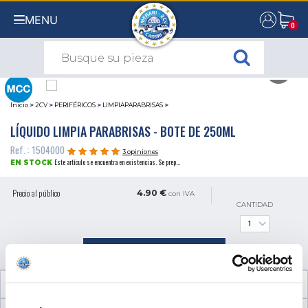
MENU
0
0
Inicio
>
2CV
>
PERIFÉRICOS
>
LIMPIAPARABRISAS
>
LÍQUIDO LIMPIA PARABRISAS - BOTE DE 250ML
Ref. : 1504000
3 opiniones
Este artículo se encuentra en existencias. Se prep...
EN STOCK
Precio al público
4.90 €
con IVA
CANTIDAD
AÑADIR A LA CESTA
INFORMACIÓN TÉCNICA