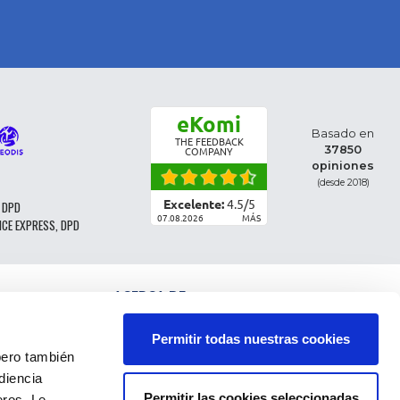
eKomi
Basado en
THE FEEDBACK
37850
COMPANY
opiniones
(desde 2018)
Excelente:
4.5
/
5
 DPD
07.08.2026
MÁS
NCE EXPRESS, DPD
ACERCA DE
CLASIFICACIÓN DE LAS PIEZAS
CONDICIONES GENERALES DE VENTA
Permitir todas nuestras cookies
CGV - CLIENTES PROFESIONALES
ro también
NOTAS LEGALES
diencia
FAQ
Permitir las cookies seleccionadas
eros. Le