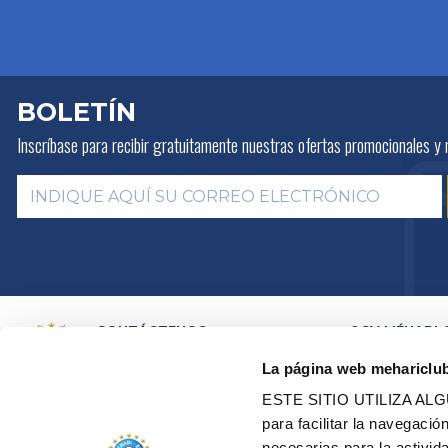
BOLETÍN
Inscríbase para recibir gratuitamente
nuestras ofertas promocionales y 
CONTÁCTENOS
2CV MÉHARI 
HISTORIA
POR E-MAIL
La página web mehariclu
ACTIVIDADES
POR TELEFONO:
+ 33 (0)4 42
01 07 68
PRESENTACIÓN
ESTE SITIO UTILIZA A
DISTRIBUIDOR
Lunes, martes, jueves:
09h00 –
para facilitar la navegaci
RED DE TALLE
12h00 / 14h00 – 17h00
necesarias para la activi