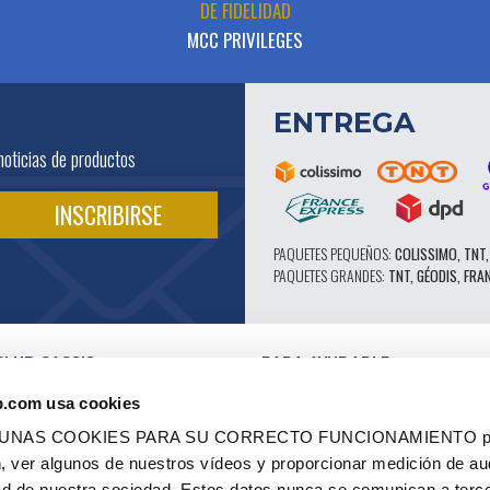
DE FIDELIDAD
MCC PRIVILEGES
ENTREGA
noticias de productos
PAQUETES PEQUEÑOS:
COLISSIMO, TNT,
PAQUETES GRANDES:
TNT, GÉODIS, FRA
CLUB CASSIS
PARA AYUDARLE
NUESTRAS VENTAJAS PRO
b.com usa cookies
SERVICIO POSTVENTA
 EN VÍDEO
CATÁLOGO
LGUNAS COOKIES PARA SU CORRECTO FUNCIONAMIENTO pe
ES
FORO TÉCNICO DE EXPERTOS
ón, ver algunos de nuestros vídeos y proporcionar medición de au
RES AUTORIZADOS
PIEZAS 602 - ALTO RENDIMIENTO
dad de nuestra sociedad. Estos datos nunca se comunican a terc