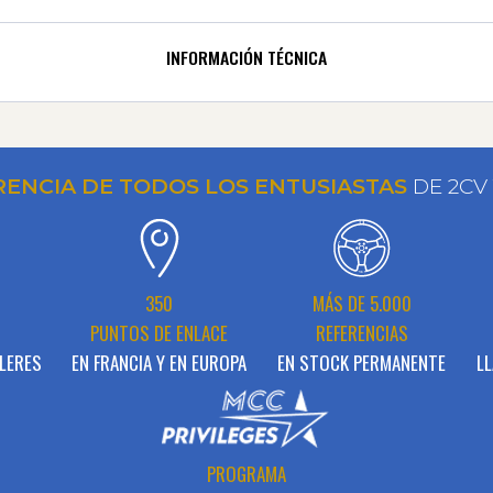
INFORMACIÓN TÉCNICA
RENCIA DE TODOS LOS ENTUSIASTAS
DE 2CV
N
350
MÁS DE 5.000
PUNTOS DE ENLACE
REFERENCIAS
LERES
EN FRANCIA Y EN EUROPA
EN STOCK PERMANENTE
LL
PROGRAMA