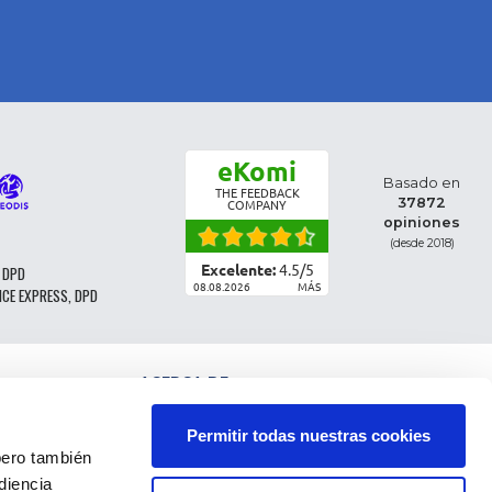
eKomi
Basado en
THE FEEDBACK
37872
COMPANY
opiniones
(desde 2018)
Excelente:
4.5
/
5
 DPD
08.08.2026
MÁS
NCE EXPRESS, DPD
ACERCA DE
CLASIFICACIÓN DE LAS PIEZAS
CONDICIONES GENERALES DE VENTA
Permitir todas nuestras cookies
CGV - CLIENTES PROFESIONALES
ro también
NOTAS LEGALES
diencia
FAQ