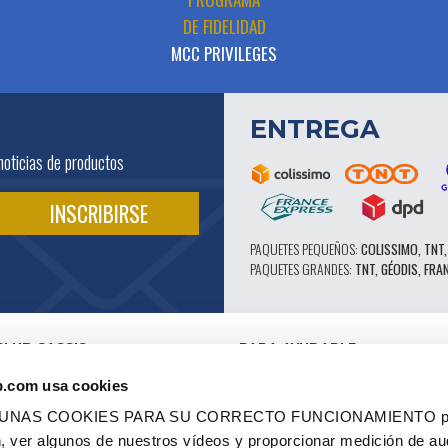
DE FIDELIDAD
MCC PRIVILEGES
ENTREGA
noticias de productos
PAQUETES PEQUEÑOS:
COLISSIMO, TNT,
PAQUETES GRANDES:
TNT, GÉODIS, FRA
CLUB CASSIS
PARA AYUDARLE
NUESTRAS VENTAJAS PRO
b.com usa cookies
SERVICIO POSTVENTA
 EN VÍDEO
CATÁLOGO
LGUNAS COOKIES PARA SU CORRECTO FUNCIONAMIENTO pe
ES
FORO TÉCNICO DE EXPERTOS
ón, ver algunos de nuestros vídeos y proporcionar medición de au
RES AUTORIZADOS
PIEZAS 602 - ALTO RENDIMIENTO