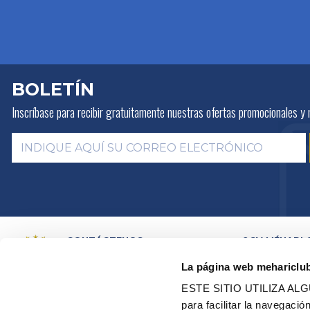
BOLETÍN
Inscríbase para recibir gratuitamente
nuestras ofertas promocionales y 
CONTÁCTENOS
2CV MÉHARI 
HISTORIA
POR E-MAIL
La página web mehariclu
ACTIVIDADES
POR TELEFONO:
+ 33 (0)4 42
01 07 68
PRESENTACIÓN
ESTE SITIO UTILIZA A
DISTRIBUIDOR
Lunes, martes, jueves:
09h00 –
para facilitar la navegaci
RED DE TALLE