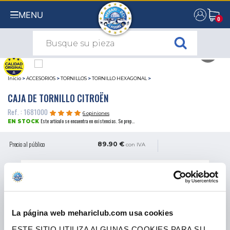
MENU
0
0
Inicio
>
ACCESORIOS
>
TORNILLOS
>
TORNILLO HEXAGONAL
>
CAJA DE TORNILLO CITROËN
Ref. : 1681000
6 opiniones
Este artículo se encuentra en existencias. Se prep...
EN STOCK
Precio al público
89.90 €
con IVA
3x
4x
31,16 €
hoy, después 2 mensualidades de
29,96 €
CANTIDAD
La página web mehariclub.com usa cookies
AÑADIR A LA CESTA
ESTE SITIO UTILIZA ALGUNAS COOKIES PARA SU