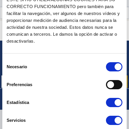
CORRECTO FUNCIONAMIENTO pero también para
OPINIONES DE CLIENTES (6)
facilitar la navegación, ver algunos de nuestros vídeos y
proporcionar medición de audiencia necesarias para la
actividad de nuestra sociedad. Estos datos nunca se
¿ALGUNA PREGUNTA? ¿NECESITA AYUDA?
comunican a terceros. Le damos la opción de activar o
PÓNGASE EN CONTACTO CON NOSOTROS
desactivarlas.
BOLETÍN
Selección
Inscríbase para recibir gratuitamente
Necesario
de
nuestras ofertas promocionales y noticias de productos
consentimiento
Preferencias
Estadística
ENTREGA
Servicios