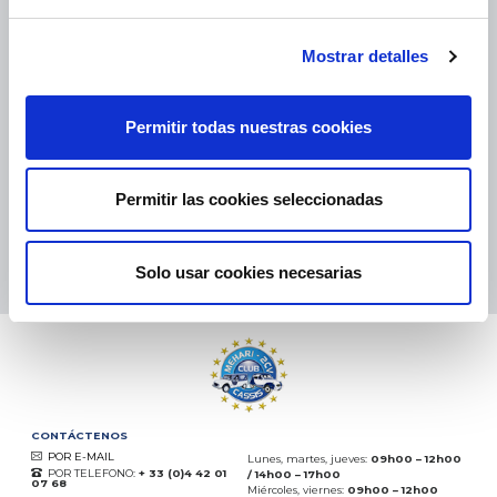
Mostrar detalles
PAQUETES PEQUEÑOS:
COLISSIMO, TNT, DPD
-
PAQUETES GRANDES:
TNT, GÉODIS, FRANCE EXPRESS, DPD
eKomi
Permitir todas nuestras cookies
THE FEEDBACK
COMPANY
Permitir las cookies seleccionadas
Excelente:
4.5
/
5
07.08.2026
MÁS
Solo usar cookies necesarias
Basado en
37850 opiniones
(desde 2018)
CONTÁCTENOS
POR E-MAIL
Lunes, martes, jueves:
09h00 – 12h00
POR TELEFONO:
+ 33 (0)4 42 01
/ 14h00 – 17h00
07 68
Miércoles, viernes:
09h00 – 12h00