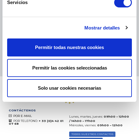
Servicios
PAQUETES PEQUEÑOS:
COLISSIMO, TNT, DPD
-
PAQUETES GRANDES:
TNT, GÉODIS, FRANCE EXPRESS, DPD
eKomi
Mostrar detalles
THE FEEDBACK
COMPANY
Permitir todas nuestras cookies
Excelente:
4.5
/
5
07.08.2026
MÁS
Basado en
37850 opiniones
Permitir las cookies seleccionadas
(desde 2018)
Solo usar cookies necesarias
CONTÁCTENOS
POR E-MAIL
Lunes, martes, jueves:
09h00 – 12h00
POR TELEFONO:
+ 33 (0)4 42 01
/ 14h00 – 17h00
07 68
Miércoles, viernes:
09h00 – 12h00
TODOS NUESTROS CONTACTOS