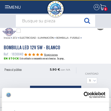
MENU
0
0
Inicio
>
2CV
>
ELECTRICIDAD - ILUMINACIÓN
>
BOMBILLA - FUSIBLE
>
BOMBILLA LED 12V 5W - BLANCO
Ref. : 1830040
19 opiniones
Este artículo se encuentra en existencias. Se prep...
EN STOCK
Precio al público
5.90 €
con IVA
CANTIDAD
AÑADIR A LA CESTA
INFORMACIÓN TÉCNICA