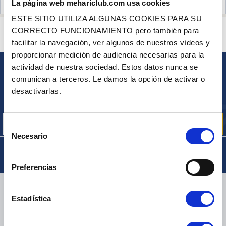
La página web mehariclub.com usa cookies
OPINIONES DE CLIENTES (19)
ESTE SITIO UTILIZA ALGUNAS COOKIES PARA SU
¿ALGUNA PREGUNTA? ¿NECESITA AYUDA?
CORRECTO FUNCIONAMIENTO pero también para
PÓNGASE EN CONTACTO CON NOSOTROS
facilitar la navegación, ver algunos de nuestros vídeos y
proporcionar medición de audiencia necesarias para la
actividad de nuestra sociedad. Estos datos nunca se
BOLETÍN
comunican a terceros. Le damos la opción de activar o
Inscríbase para recibir gratuitamente
desactivarlas.
nuestras ofertas promocionales y noticias de productos
Selección
Necesario
de
consentimiento
Preferencias
ENTREGA
Estadística