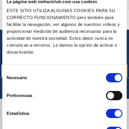
La página web mehariclub.com usa cookies
OPINIONES DE CLIENTES (2)
ESTE SITIO UTILIZA ALGUNAS COOKIES PARA SU
¿ALGUNA PREGUNTA? ¿NECESITA AYUDA?
CORRECTO FUNCIONAMIENTO pero también para
PÓNGASE EN CONTACTO CON NOSOTROS
facilitar la navegación, ver algunos de nuestros vídeos y
proporcionar medición de audiencia necesarias para la
actividad de nuestra sociedad. Estos datos nunca se
BOLETÍN
comunican a terceros. Le damos la opción de activar o
Inscríbase para recibir gratuitamente
desactivarlas.
nuestras ofertas promocionales y noticias de productos
Selección
Necesario
de
consentimiento
Preferencias
ENTREGA
Estadística