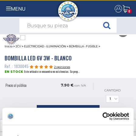
MENU
0
0
Inicio
>
2CV
>
ELECTRICIDAD - ILUMINACIÓN
>
BOMBILLA - FUSIBLE
>
BOMBILLA LED 6V 3W - BLANCO
Ref. : 1830045
2 opiniones
Este artículo se encuentra en existencias. Se prep...
EN STOCK
Precio al público
7.90 €
con IVA
CANTIDAD
AÑADIR A LA CESTA
INFORMACIÓN TÉCNICA