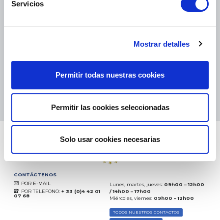
Servicios
PAQUETES PEQUEÑOS:
COLISSIMO, TNT, DPD
-
PAQUETES GRANDES:
TNT, GÉODIS, FRANCE EXPRESS, DPD
eKomi
Mostrar detalles
THE FEEDBACK
COMPANY
Permitir todas nuestras cookies
Excelente:
4.5
/
5
09.08.2026
MÁS
Basado en
37904 opiniones
Permitir las cookies seleccionadas
(desde 2018)
Solo usar cookies necesarias
CONTÁCTENOS
POR E-MAIL
Lunes, martes, jueves:
09h00 – 12h00
POR TELEFONO:
+ 33 (0)4 42 01
/ 14h00 – 17h00
07 68
Miércoles, viernes:
09h00 – 12h00
TODOS NUESTROS CONTACTOS