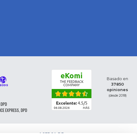
eKomi
Basado en
THE FEEDBACK
37850
COMPANY
opiniones
(desde 2018)
Excelente:
4.5
/
5
 DPD
06.08.2026
MÁS
NCE EXPRESS, DPD
ACERCA DE