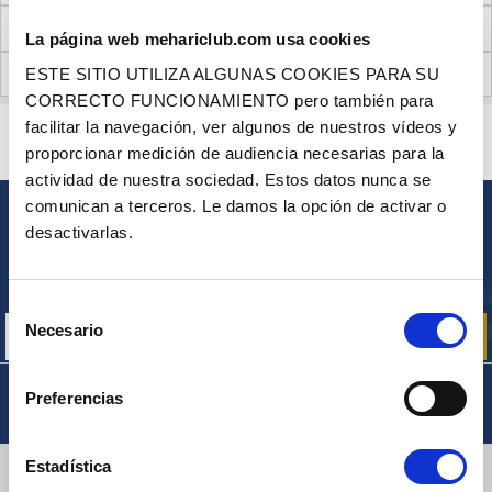
INFORMACIÓN TÉCNICA
La página web mehariclub.com usa cookies
OPINIONES DE CLIENTES (56)
ESTE SITIO UTILIZA ALGUNAS COOKIES PARA SU
CORRECTO FUNCIONAMIENTO pero también para
facilitar la navegación, ver algunos de nuestros vídeos y
¿ALGUNA PREGUNTA? ¿NECESITA AYUDA?
proporcionar medición de audiencia necesarias para la
PÓNGASE EN CONTACTO CON NOSOTROS
actividad de nuestra sociedad. Estos datos nunca se
comunican a terceros. Le damos la opción de activar o
desactivarlas.
BOLETÍN
Inscríbase para recibir gratuitamente
nuestras ofertas promocionales y noticias de productos
Selección
Necesario
de
consentimiento
Preferencias
Estadística
ENTREGA