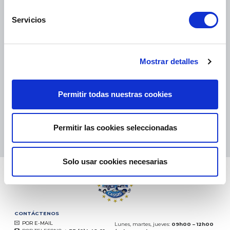
Servicios
PAQUETES PEQUEÑOS:
COLISSIMO, TNT, DPD
-
PAQUETES GRANDES:
TNT, GÉODIS, FRANCE EXPRESS, DPD
Mostrar detalles
eKomi
THE FEEDBACK
COMPANY
Permitir todas nuestras cookies
Excelente:
4.5
/
5
07.08.2026
MÁS
Permitir las cookies seleccionadas
Basado en
37850 opiniones
(desde 2018)
Solo usar cookies necesarias
CONTÁCTENOS
POR E-MAIL
Lunes, martes, jueves:
09h00 – 12h00