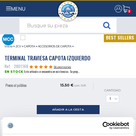
MENU
0
0
BEST SELLERS
Inicio
>
2CV
>
CAPOTA
>
ACCESORIOS DE CAPOTA
>
TERMINAL TRAVIESA CAPOTA IZQUIERDO
Ref. : 2801168
56 opiniones
Este artículo se encuentra en existencias. Se prep...
EN STOCK
Precio al público
15.50 €
con IVA
CANTIDAD
AÑADIR A LA CESTA
VER EL PRODUCTO COMPLEMENTARIO
NECESARIO PARA EL MONTAJE