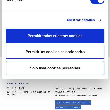
Servicios
PAQUETES PEQUEÑOS:
COLISSIMO, TNT, DPD
-
PAQUETES GRANDES:
TNT, GÉODIS, FRANCE EXPRESS, DPD
eKomi
THE FEEDBACK
Mostrar detalles
COMPANY
Permitir todas nuestras cookies
Excelente:
4.5
/
5
08.08.2026
MÁS
Basado en
37872 opiniones
Permitir las cookies seleccionadas
(desde 2018)
Solo usar cookies necesarias
CONTÁCTENOS
POR E-MAIL
Lunes, martes, jueves:
09h00 – 12h00
POR TELEFONO:
+ 33 (0)4 42 01
/ 14h00 – 17h00
07 68
Miércoles, viernes:
09h00 – 12h00
TODOS NUESTROS CONTACTOS
GESTIÓN DE COOKIES