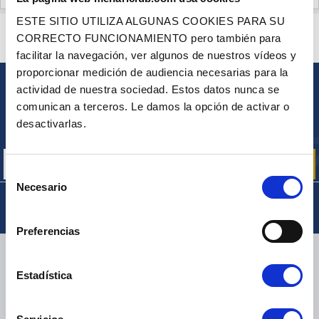
ESTE SITIO UTILIZA ALGUNAS COOKIES PARA SU
¿ALGUNA PREGUNTA? ¿NECESITA AYUDA?
CORRECTO FUNCIONAMIENTO pero también para
PÓNGASE EN CONTACTO CON NOSOTROS
facilitar la navegación, ver algunos de nuestros vídeos y
proporcionar medición de audiencia necesarias para la
actividad de nuestra sociedad. Estos datos nunca se
BOLETÍN
comunican a terceros. Le damos la opción de activar o
Inscríbase para recibir gratuitamente
desactivarlas.
nuestras ofertas promocionales y noticias de productos
Selección
Necesario
de
consentimiento
Preferencias
ENTREGA
Estadística