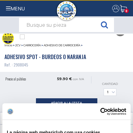
MENU
0
0
Inicio
>
2CV
>
CARROCERÍA
>
ADHESIVO DE CARROCERÍA
>
ADHESIVO SPOT - BURDEOS O NARANJA
Ref. : 2908045
Precio al público
59.90 €
con IVA
CANTIDAD
AÑADIR A LA CESTA
INFORMACIÓN TÉCNICA
OPINIONES DE CLIENTES (0)
La página web mehariclub.com usa cookies