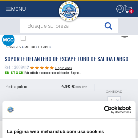
MENU
0
0
Inicio
>
2CV
>
MOTOR
>
ESCAPE
>
SOPORTE DELANTERO DE ESCAPE TUBO DE SALIDA LARGO
Ref. : 3009412
19 opiniones
Este artículo se encuentra en existencias. Se prep...
EN STOCK
Precio al público
4.90 €
con IVA
CANTIDAD
AÑADIR A LA CESTA
VER LOS
2
PRODUCTOS COMPLEMENTARIOS
La página web mehariclub.com usa cookies
NECESARIOS PARA EL MONTAJE