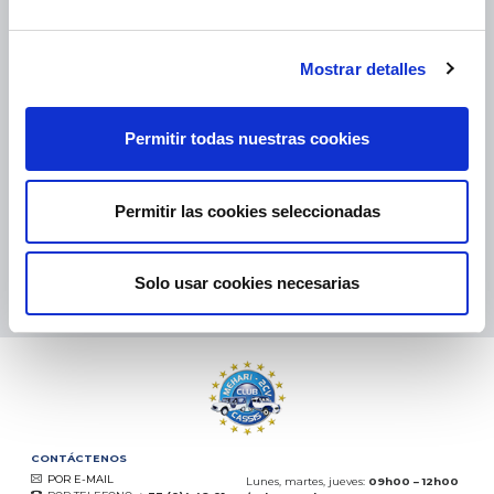
Mostrar detalles
PAQUETES PEQUEÑOS:
COLISSIMO, TNT, DPD
-
PAQUETES GRANDES:
TNT, GÉODIS, FRANCE EXPRESS, DPD
Permitir todas nuestras cookies
eKomi
THE FEEDBACK
COMPANY
Permitir las cookies seleccionadas
Excelente:
4.5
/
5
07.08.2026
MÁS
Solo usar cookies necesarias
Basado en
37850 opiniones
(desde 2018)
CONTÁCTENOS
POR E-MAIL
Lunes, martes, jueves:
09h00 – 12h00