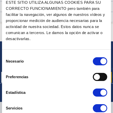
ESTE SITIO UTILIZA ALGUNAS COOKIES PARA SU
INFORMACIÓN TÉCNICA
CORRECTO FUNCIONAMIENTO pero también para
facilitar la navegación, ver algunos de nuestros vídeos y
OPINIONES DE CLIENTES (19)
proporcionar medición de audiencia necesarias para la
actividad de nuestra sociedad. Estos datos nunca se
¿ALGUNA PREGUNTA? ¿NECESITA AYUDA?
comunican a terceros. Le damos la opción de activar o
PÓNGASE EN CONTACTO CON NOSOTROS
desactivarlas.
BOLETÍN
Selección
Inscríbase para recibir gratuitamente
Necesario
de
nuestras ofertas promocionales y noticias de productos
consentimiento
Preferencias
Estadística
ENTREGA
Servicios