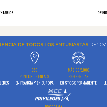
NTARIOS
OPINI
RENCIA DE TODOS LOS ENTUSIASTAS
DE 2CV
N
350
MÁS DE 5.000
PUNTOS DE ENLACE
REFERENCIAS
LERES
EN FRANCIA Y EN EUROPA
EN STOCK PERMANENTE
LL
PROGRAMA