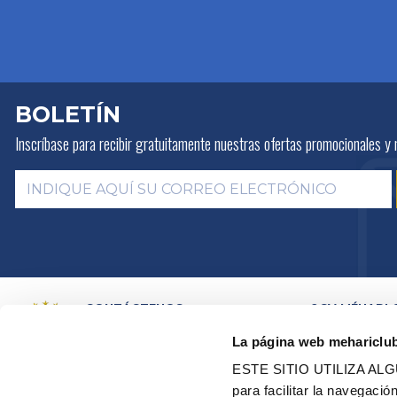
BOLETÍN
Inscríbase para recibir gratuitamente
nuestras ofertas promocionales y 
CONTÁCTENOS
2CV MÉHARI 
HISTORIA
POR E-MAIL
La página web mehariclu
ACTIVIDADES
POR TELEFONO:
+ 33 (0)4 42
01 07 68
PRESENTACIÓN
ESTE SITIO UTILIZA A
DISTRIBUIDOR
Lunes, martes, jueves:
09h00 –
para facilitar la navegaci
RED DE TALLE