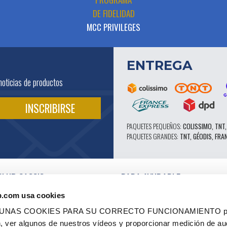
DE FIDELIDAD
MCC PRIVILEGES
ENTREGA
noticias de productos
PAQUETES PEQUEÑOS:
COLISSIMO, TNT,
PAQUETES GRANDES:
TNT, GÉODIS, FRA
CLUB CASSIS
PARA AYUDARLE
NUESTRAS VENTAJAS PRO
b.com usa cookies
SERVICIO POSTVENTA
 EN VÍDEO
CATÁLOGO
LGUNAS COOKIES PARA SU CORRECTO FUNCIONAMIENTO pe
ES
FORO TÉCNICO DE EXPERTOS
ón, ver algunos de nuestros vídeos y proporcionar medición de au
RES AUTORIZADOS
PIEZAS 602 - ALTO RENDIMIENTO