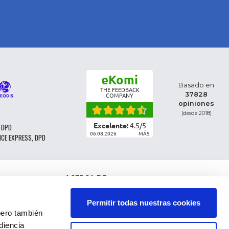
eKomi
Basado en
THE FEEDBACK
37828
COMPANY
opiniones
(desde 2018)
Excelente:
4.5
/
5
 DPD
06.08.2026
MÁS
NCE EXPRESS, DPD
ACERCA DE
CLASIFICACIÓN DE LAS PIEZAS
CONDICIONES GENERALES DE VENTA
Permitir todas nuestras cookies
CGV - CLIENTES PROFESIONALES
ro también
NOTAS LEGALES
diencia
FAQ