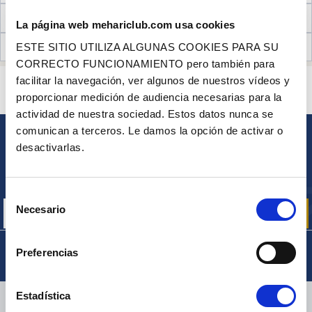
INFORMACIÓN TÉCNICA
La página web mehariclub.com usa cookies
OPINIONES DE CLIENTES (3)
ESTE SITIO UTILIZA ALGUNAS COOKIES PARA SU
CORRECTO FUNCIONAMIENTO pero también para
facilitar la navegación, ver algunos de nuestros vídeos y
¿ALGUNA PREGUNTA? ¿NECESITA AYUDA?
proporcionar medición de audiencia necesarias para la
PÓNGASE EN CONTACTO CON NOSOTROS
actividad de nuestra sociedad. Estos datos nunca se
comunican a terceros. Le damos la opción de activar o
desactivarlas.
BOLETÍN
Inscríbase para recibir gratuitamente
nuestras ofertas promocionales y noticias de productos
Selección
Necesario
de
consentimiento
Preferencias
Estadística
ENTREGA