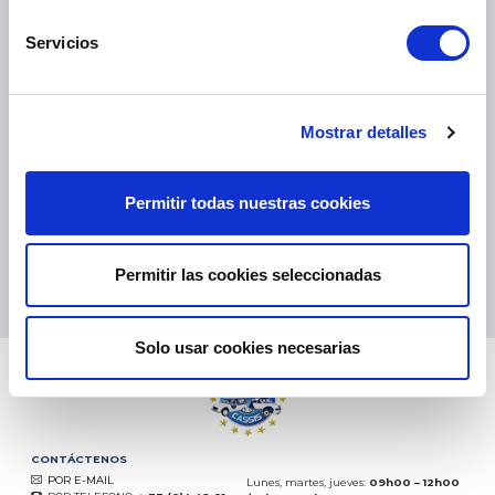
Servicios
PAQUETES PEQUEÑOS:
COLISSIMO, TNT, DPD
-
PAQUETES GRANDES:
TNT, GÉODIS, FRANCE EXPRESS, DPD
Mostrar detalles
eKomi
THE FEEDBACK
COMPANY
Permitir todas nuestras cookies
Excelente:
4.5
/
5
07.08.2026
MÁS
Permitir las cookies seleccionadas
Basado en
37850 opiniones
(desde 2018)
Solo usar cookies necesarias
CONTÁCTENOS
POR E-MAIL
Lunes, martes, jueves:
09h00 – 12h00