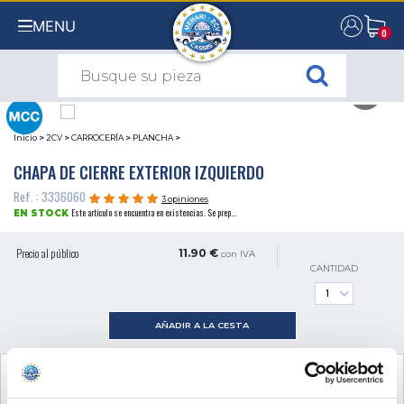
MENU
0
0
Inicio
>
2CV
>
CARROCERÍA
>
PLANCHA
>
CHAPA DE CIERRE EXTERIOR IZQUIERDO
Ref. : 3336060
3 opiniones
Este artículo se encuentra en existencias. Se prep...
EN STOCK
Precio al público
11.90 €
con IVA
CANTIDAD
AÑADIR A LA CESTA
VER LOS
3
PRODUCTOS COMPLEMENTARIOS
NECESARIOS PARA EL MONTAJE