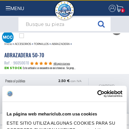
MENU
0
0
Inicio
>
ACCESORIOS
>
TORNILLOS
>
ABRAZADERA
>
ABRAZADERA 50-70
Ref. : 96050070
48 opiniones
Este artículo se encuentra en existencias. Se prep...
EN STOCK
Precio al público
2.50 €
con IVA
CANTIDAD
AÑADIR A LA CESTA
La página web mehariclub.com usa cookies
INFORMACIÓN TÉCNICA
ESTE SITIO UTILIZA ALGUNAS COOKIES PARA SU