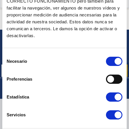
CORRECTO FUNCIONAMIENTO pero también para
OPINIONES DE CLIENTES (48)
facilitar la navegación, ver algunos de nuestros vídeos y
proporcionar medición de audiencia necesarias para la
¿ALGUNA PREGUNTA? ¿NECESITA AYUDA?
actividad de nuestra sociedad. Estos datos nunca se
PÓNGASE EN CONTACTO CON NOSOTROS
comunican a terceros. Le damos la opción de activar o
desactivarlas.
BOLETÍN
Inscríbase para recibir gratuitamente
Selección
nuestras ofertas promocionales y noticias de productos
Necesario
de
consentimiento
Preferencias
Estadística
ENTREGA
Servicios