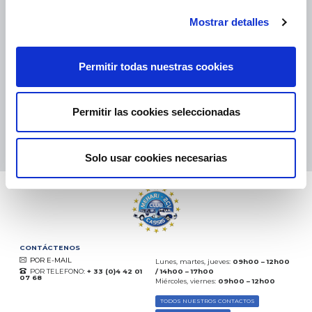
PAQUETES PEQUEÑOS:
COLISSIMO, TNT, DPD
-
PAQUETES GRANDES:
TNT, GÉODIS, FRANCE EXPRESS, DPD
Mostrar detalles
eKomi
Permitir todas nuestras cookies
THE FEEDBACK
COMPANY
Permitir las cookies seleccionadas
Excelente:
4.5
/
5
07.08.2026
MÁS
Basado en
37850 opiniones
Solo usar cookies necesarias
(desde 2018)
CONTÁCTENOS
POR E-MAIL
Lunes, martes, jueves:
09h00 – 12h00
POR TELEFONO:
+ 33 (0)4 42 01
/ 14h00 – 17h00
07 68
Miércoles, viernes:
09h00 – 12h00
TODOS NUESTROS CONTACTOS